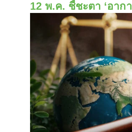
12 พ.ค. ชี้ชะตา ‘อาก