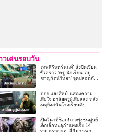
่าวเด่นรอบวัน
‘เทพศิรินทร์นนท์’ สั่งปิดเรียน
ชั่วคราว ‘ครู-นักเรียน’ อยู่
‘ชาญรัตน์วิทยา’ จุดปลอดภัย
หลังเหตุกราดยิง
‘ออย แสงศิลป์’ แสดงความ
เสียใจ อาลัยครูผู้เสียสละ หลัง
เหตุยิงสนั่นโรงเรียนดัง
นนทบุรี
เปิดวินาทีช็อก! เก๋งพุ่งชนศูนย์
เด็กเล็กทะลุกำแพงเจ็บ 14
ราย ตรวจเจอ “ฉี่สีม่วง-พก