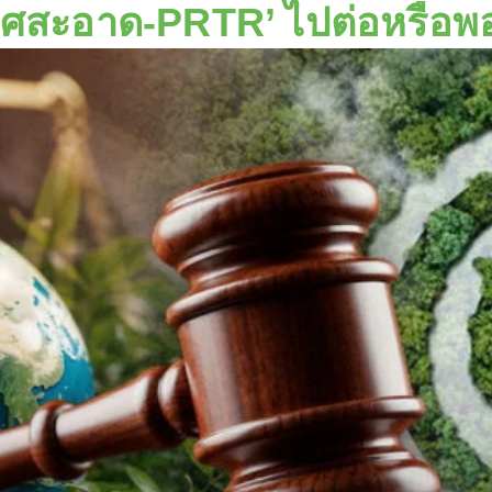
าศสะอาด-PRTR’ ไปต่อหรือพอ