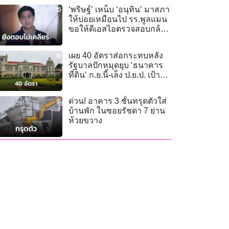
‘พริษฐ์’ เหน็บ ‘อนุทิน’ มาสภา
ให้บ่อยเหมือนไป รร.พูลแมน
ขอให้ดีเอสไอตรวจสอบกล้อง
วงจรปิด
เผย 40 อัตราส่อกระทบหลัง
รัฐบาลปักหมุดยุบ ‘ธนาคาร
ที่ดิน’ ก.ย.นี้-เล็ง ป.ย.ป. เป้าต่อ
ไป
ด่วน! อาคาร 3 ชั้นทรุดตัวใส่
บ้านพัก ในซอยรัชดา 7 ย่าน
ห้วยขวาง