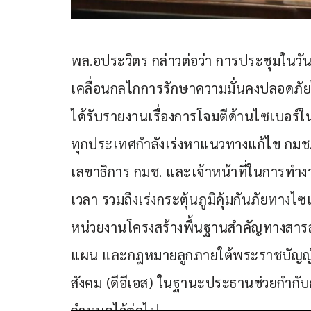
พล.อประวิตร กล่าวต่อว่า การประชุมในวั
เคลื่อนกลไกการรักษาความมั่นคงปลอดภัยไ
ได้รับรายงานเรื่องการโจมตีด้านไซเบอร์ใ
ทุกประเทศกำลังเร่งหาแนวทางแก้ไข กมช. แ
เลขาธิการ กมช. และเจ้าหน้าที่ในการทำงาน
เวลา รวมถึงเร่งกระตุ้นภูมิคุ้มกันภัยทาง
หน่วยงานโครงสร้างพื้นฐานสำคัญทางสา
แผน และกฎหมายลูกภายใต้พระราชบัญญัต
สังคม (ดีอีเอส) ในฐานะประธานช่วยกำกับ
กำหนดไว้ต่อไป