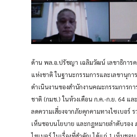
ด้าน พล.อ.ปรัชญา เฉลิมวัฒน์ เลขาธิก
แห่งชาติ ในฐานะกรรมการและเลขานุการกา
ดำเนินงานของสำนักงานคณะกรรมการการร
ชาติ (กมช.) ในห้วงเดือน ก.ค.-ก.ย. 64 และ
ลดความเสี่ยงจากภัยคุกคามทางไซเบอร์ รวม
เห็นชอบนโยบาย และกฎหมายลำดับรอง ภา
ไซเบอร์ ในเรื่องที่สำคัญ ได้แก่ 1.เห็น