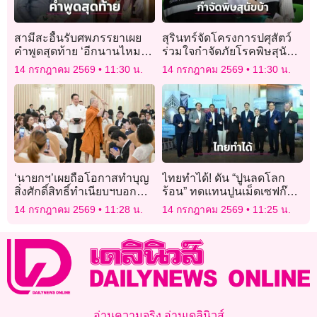
สามีสะอื้นรับศพภรรยาเผย
สุรินทร์จัดโครงการปศุสัตว์
คำพูดสุดท้าย ‘อีกนานไหม
ร่วมใจกำจัดภัยโรคพิษสุนัข
ทำไมยังไม่กลับ’
บ้า เฉลิมพระเกียรติฯ
14 กรกฎาคม 2569
11:30 น.
14 กรกฎาคม 2569
11:30 น.
‘นายกฯ’เผยถือโอกาสทำบุญ
ไทยทำได้! ดัน “ปูนลดโลก
สิ่งศักดิ์สิทธิ์ทำเนียบฯบอก
ร้อน” ทดแทนปูนเม็ดเซฟก๊าซ
‘ทำความดีพอ’หลังถูกถาม
เรือนกระจกทะลุ 3.8 ล้านตัน
14 กรกฎาคม 2569
11:28 น.
14 กรกฎาคม 2569
11:25 น.
ทำบุญประเทศหรือไม่
อ่านความจริง อ่านเดลินิวส์