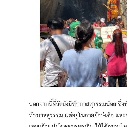
นอกจากนี้ที่วัดยังมีท้าวเวสสุวรรณน้อย ซึ่ง
ท้าวเวสสุวรรณ แต่อยู่ในกายยักษ์เด็ก และข้
เทพเจ้าแห่งโชคลาภของจีน ให้ได้กราบไหว