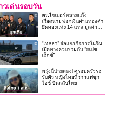
่าวเด่นรอบวัน
ตร.ไซเบอร์ทลายแก๊ง
เวียดนามฟอกเงินผ่านทองคำ
ยึดทองแท่ง 14 แท่ง มูลค่า
1.7 ล้าน
“เทสลา” จ่อแยกกิจการในจีน
เปิดทางควบรวมกับ “สเปซ
เอ็กซ์”
พรุ่งนี้บ่ายสอง! ครอบครัวรอ
รับตัว หญิงไทยหิ้วกาแฟซุก
ไอซ์ บินกลับไทย