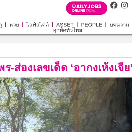
ู
หวย
ไลฟ์สไตล์
ASSET
PEOPLE
บทความ
ทุกทิศทั่วไทย
พร-ส่องเลขเด็ด ‘อากงเห้งเจีย