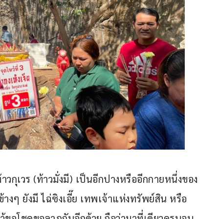
ท้าวกุเวร (ท้าวมั่งมี) เป็นอีกปางหรืออีกกายหนึ่งของ
างๆ ยังมี ไฉ่ซิงเอี๊ย เทพเจ้าแห่งทรัพย์สิน หรือ 
้ขอโชคขอลาภกันอีกด้วย ถือว่ามาที่เดียวครบจบ 