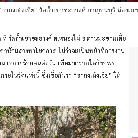
"อากงเห้งเจีย" วัดถ้ำเขาชะอางค์ กาญจนบุรี ส่องเลข
ว่า ที่ วัดถ้ำเขาชะอางค์ ต.หนองไผ่ อ.ด่านมะขามเตี้ย 
รรดานักแสวงหาโชคลาภ ไม่ว่าจะเป็นหน้าที่การงาน
ข้ามาหลายร้อยคนต่อวัน เพื่อมากราบไหว้ขอพร 
ยในวัดแห่งนี้ ซึ่งเชื่อกันว่า “อากงเห้งเจีย” ให้