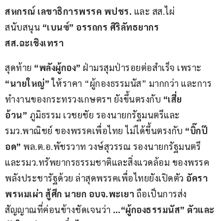
สหกรณ์ เลขาธิการพรรค พปชร.
 และ สส.ไผ่ 
สนับสนุน 
“เบนซ์” อรรถกร ศิริลัทธยากร 
สส.ฉะเชิงเทรา
สุดท้าย 
“พลังผู้กอง”
 ฝ่ามรสุมป่ารอยต่อสำเร็จ เพราะ 
“นายใหญ่”
 ให้ราคา “ผู้กองธรรมนัส” มากกว่า และการ
ทำงานของกระทรวงเกษตรฯ ยังขึ้นตรงกับ 
“เสี่ย
อ้วน”
 ภูมิธรรม เวชยชัย รองนายกรัฐมนตรีและ
รมว.พาณิชย์ ของพรรคเพื่อไทย ไม่ได้ขึ้นตรงกับ 
“บิ๊กป๊
อด” 
พล.ต.อ.พัชรวาท วงษ์สุวรรณ รองนายกรัฐมนตรี
และรมว.ทรัพยากรธรรมชาติและสิ่งแวดล้อม ของพรรค
พลังประชารัฐด้วย ล่าสุดพรรคเพื่อไทยยังเปิดตัว 
อัครา 
พรหมเผ่า สู้ศึก นายก อบจ.พะเยา
 ถือเป็นการส่ง
สัญญาณที่ค่อนข้างชัดเจนว่า 
…“ผู้กองธรรมนัส” ตัวและ