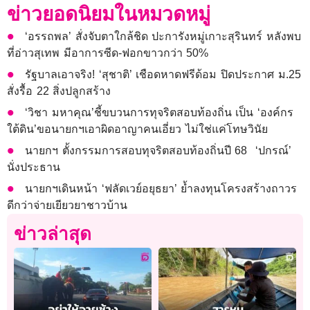
ข่าวยอดนิยมในหมวดหมู่
‘อรรถพล’ สั่งจับตาใกล้ชิด ปะการังหมู่เกาะสุรินทร์ หลังพบ
ที่อ่าวสุเทพ มีอาการซีด-ฟอกขาวกว่า 50%
รัฐบาลเอาจริง! ‘สุชาติ’ เชือดหาดฟรีด้อม ปิดประกาศ ม.25
สั่งรื้อ 22 สิ่งปลูกสร้าง
‘วิชา มหาคุณ’ชี้ขบวนการทุจริตสอบท้องถิ่น เป็น ‘องค์กร
ใต้ดิน’ขอนายกฯเอาผิดอาญาคนเอี่ยว ไม่ใช่แค่โทษวินัย
นายกฯ ตั้งกรรมการสอบทุจริตสอบท้องถิ่นปี 68 ‘ปกรณ์’
นั่งประธาน
นายกฯเดินหน้า ‘ฟลัดเวย์อยุธยา’ ย้ำลงทุนโครงสร้างถาวร
ดีกว่าจ่ายเยียวยาชาวบ้าน
ข่าวล่าสุด