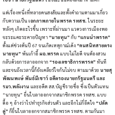
แต่เรื่องหนึ่งที่หลายคนสงสัยและตั้งคำถามตามมาเกี่ยว
กับความเป็น 
เอกภาพภายในพรรค รทสช.
 ในระยะ
หลังๆ เกิดอะไรขึ้น เพราะที่ผ่านมา แวดวงการเมืองพอ
จะระแคะระคายปัญหา 
“นายทุน”
 กับ
 “แกนนำพรรค”
ตั้งแต่ช่วงต้นปี 67 จนเกิดเหตุกาณ์เด้ง 
“คนสนิทสายตรง
นายทุน” 
พ้นเก้าอี้ 
ผอ.พรรค
 แบบไม่ไยดี จนต้องสวน
กลับด้วยการลาออกจาก 
“รองเลขาธิการพรรค”
 ทันที 
และจนถึงเวลานี้ก็ยังเคลียร์ใจกันไม่จบ ตามมาด้วย 
นายสุ
พัฒนพงษ์ พันธ์มีเชาว์ อดีตรองนายกรัฐมนตรี และ
รมว.พลังงาน
 และอดีต สส.บัญชีรายชื่อ ซึ่งเป็นตัวแทน 
“นายทุน” ยื่นใบลาออกจากสมาชิกพรรค รทสช. แบบ
ดื้อ ๆ อ้างว่าไปทำธุรกิจส่วนตัว และอีกไม่กี่อึดใจ 
“ปลัด
ตู่”
 ก็ยื่นใบลาออกจากสมาชิกพรรค รทสช. ตามกันมา