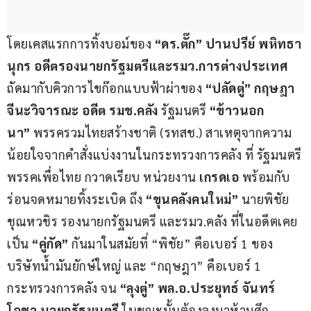
โดยเคสแรกการทิ้งบอม์ของ
 “ดร.ตั๊ก” ปานปรีย์ พหิทธา
นุกร อดีตรองนายกรัฐมตรีและรมว.การต่างประเทศ
ถัดมากับคิวการไขก๊อกแบบฟ้าผ่าของ 
“ปลัดตู่” กฤษฎา 
จีนะวิจารณะ อดีต รมช.คลัง
 รัฐมนตรี 
“ข้าวนอก
นา”
 พรรครวมไทยสร้างชาติ (รทสช.) สาเหตุจากความ
น้อยใจจากคำสั่งแบ่งงานในกระทรวงการคลัง ที่ รัฐมนตรี
พรรคเพื่อไทย กวาดเรียบ หน่วยงาน 
เกรดเอ
 พร้อมกับ
ร่อนจดหมายทิ้งระเบิด ถึง 
“ขุนคลังคนใหม่”
 นายพิชัย 
ชุณหวชิร รองนายกรัฐมนตรี และรมว.คลัง ที่ในอดีตเคย
เป็น 
“คู่กัด”
 กันมาในสมัยที่ “พิชัย” คือเบอร์ 1 ของ
บริษัทน้ำมันยักษ์ใหญ่ และ “กฤษฎา” คือเบอร์ 1 
กระทรวงการคลัง จน
 “ลุงตู่” พล.อ.ประยุทธ์ จันทร์
โอชา นายกรัฐมนตรี 
ในขณะนั้นต้องลงมาห้ามศึก