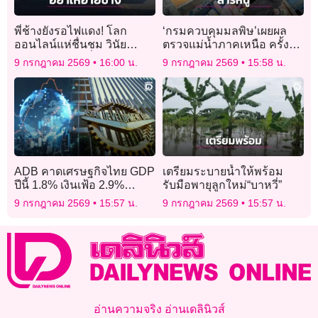
พี่ช้างยังรอไฟแดง! โลก
‘กรมควบคุมมลพิษ’เผยผล
ออนไลน์แห่ชื่นชม วินัย
ตรวจแม่น้ำภาคเหนือ ครั้งที่
จราจรตัวอย่างที่คนยังต้อง
20 ‘รวก-โขง’ปลอดภัย ‘กก-
9 กรกฎาคม 2569
16:00 น.
9 กรกฎาคม 2569
15:58 น.
ยกนิ้วให้
สาย’ยังพบสารหนูบางจุด
ADB คาดเศรษฐกิจไทย GDP
เตรียมระบายน้ำให้พร้อม
ปีนี้ 1.8% เงินเฟ้อ 2.9%
รับมือพายุลูกใหม่“บาหวี่”
ต้นทุนพลังงานกดดัน
9 กรกฎาคม 2569
15:57 น.
9 กรกฎาคม 2569
15:57 น.
อ่านความจริง อ่านเดลินิวส์