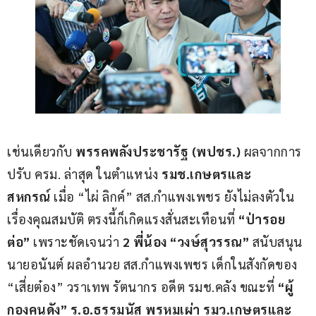
เช่นเดียวกับ 
พรรคพลังประชารัฐ (พปชร.)
 ผลจากการ
ปรับ ครม. ล่าสุด ในตำแหน่ง 
รมช.เกษตรและ
สหกรณ์
 เมื่อ “ไผ่ ลิกค์” สส.กำแพงเพชร ยังไม่ลงตัวใน
เรื่องคุณสมบัติ ตรงนี้ก็เกิดแรงสั่นสะเทือนที่ 
“ป่ารอย
ต่อ”
 เพราะชัดเจนว่า 
2 พี่น้อง “วงษ์สุวรรณ”
 สนับสนุน
นายอนันต์ ผลอำนวย สส.กำแพงเพชร เด็กในสังกัดของ 
“เสี่ยต๋อง” วราเทพ รัตนากร อดีต รมช.คลัง ขณะที่ 
“ผู้
กองคนดัง” ร.อ.ธรรมนัส พรหมเผ่า รมว.เกษตรและ