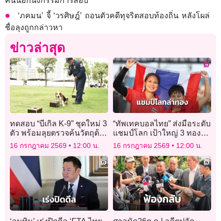
คนนอกนั่งกรรมการสอบ
‘ภคมน’ จี้ ‘วรศิษฎ์’ ถอนตัวคดีทุจริตสอบท้องถิ่น หลังโผล่
ชื่อลุงถูกกล่าวหา
ข่าวล่าสุด
ทดสอบ “บีเกิล K-9” ชุดใหม่ 3
“ทัพเทคบอลไทย” ส่งมือระดับ
ตัว พร้อมลุยตรวจค้นวัตถุต้อง
แชมป์โลก เป้าใหญ่ 3 ทอง
สงสัยในรถไฟฟ้า MRT
ศึกเอเชียนเกมส์ 2026
16 กรกฎาคม 2569
12:00 น.
16 กรกฎาคม 2569
12:00 น.