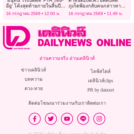
‘อนุทิน’ เร่งปิดดีล ‘FTA ไทย-
ศาลนัด26ต.ค.! อดีตปลัด
อียู’ โค้งสุดท้ายภายในสิ้นปีนี้
ภูเก็ตฟ้องกลับคนกล่าวหา
ทลายกำแพงภาษีส่งออก-ยัน
เรียกสินบนออกโฉนด
16 กรกฎาคม 2569
12:00 น.
16 กรกฎาคม 2569
11:49 น.
ปมโกงสอบท้องถิ่นไม่กระทบ
เข้า ‘OECD’
อ่านความจริง อ่านเดลินิวส์
ข่าวเดลินิวส์
ไลฟ์สไตล์
บทความ
เดลินิวส์clips
ดวง-หวย
PR by dataxet
ติดต่อโฆษณา
ร่วมงานกับเรา
ติดต่อเรา