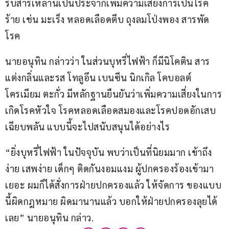
รับสารเหล่านี้เป็นประจำก็เพิ่มความเสี่ยงการเป็นโรค
ร้าย เช่น มะเร็ง หลอดเลือดตีบ ถุงลมโป่งพอง สารพัด
โรค
นายอนุทิน กล่าวว่า ในส่วนบุหรี่ไฟฟ้า ก็มีนิโคติน สาร
แต่งกลิ่นและรส โทลูอึน เบนซีน นิกเกิล โคบอลต์ 
โครเมียม ตะกั่ว มีหลักฐานยืนยันว่าเพิ่มความเสี่ยงในการ
เกิดโรคหัวใจ โรคหลอดเลือดสมองและโรคปอดอักเสบ
เฉียบพลัน แบบนี้จะไปสนับสนุนได้อย่างไร 
“ยิ่งบุหรี่ไฟฟ้า ในปัจจุบัน พบว่าเป็นที่นิยมมาก เข้าถึง
ง่าย เสพง่าย เด็กๆ ติดกันงอมแงม ผู้ปกครองร้องเข้ามา
เยอะ ผมก็ได้สั่งการฝ่ายปกครองแล้ว ให้จัดการ ของแบบ
นี้ผิดกฎหมาย ผิดมานานแล้ว บอกให้ฝ่ายปกครองลุยได้
เลย” นายอนุทิน กล่าว.