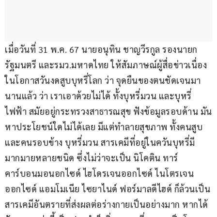
เมื่อวันที่ 31 พ.ค. 67 นายอนุทิน ชาญวีรกูล รองนายก
รัฐมนตรี และรมว.มหาดไทย ให้สัมภาษณ์ผู้สื่อข่าวเนื่อง
ในโอกาสวันงดสูบบุหรี่โลก ว่า จุดยืนของตนชัดเจนมา
นานแล้ว ว่า เราเอาด้วยไม่ได้ ทั้งบุหรี่มวน และบุหรี่
ไฟฟ้า สมัยอยู่กระทรวงสาธารณสุข ฟังข้อมูลรอบด้าน มัน
หาประโยชน์ใดไม่ได้เลย มีแต่ทำลายสุขภาพ ทั้งคนสูบ 
และคนรอบข้าง บุหรี่มวน สารเคมีที่อยู่ในควันบุหรี่มี
มากมายหลายชนิด ซึ่งไม่ว่าจะเป็น นิโคติน ทาร์ 
คาร์บอนมอนอกไซด์ ไฮโดรเจนออกไซด์ ไนโตรเจน
ออกไซด์ แอมโมเนีย ไซยาไนด์ ฟอร์มาลดีไฮด์ ก็ล้วนเป็น
สารเคมีอันตรายที่ส่งผลต่อร่างกายเป็นอย่างมาก หากได้