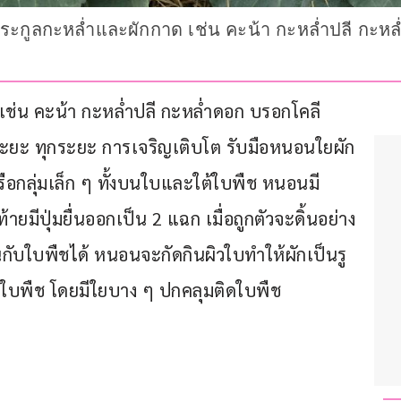
ะกูลกะหล่ำและผักกาด เช่น คะน้า กะหล่ำปลี กะหล
เช่น คะน้า กะหล่ำปลี กะหล่ำดอก บรอกโคลี 
ะยะ ทุกระยะ การเจริญเติบโต รับมือหนอนใยผัก 
หรือกลุ่มเล็ก ๆ ทั้งบนใบและใต้ใบพืช หนอนมี
มีปุ่มยื่นออกเป็น 2 แฉก เมื่อถูกตัวจะดิ้นอย่าง
นกับใบพืชได้ หนอนจะกัดกินผิวใบทำให้ผักเป็นรู
วณใบพืช โดยมีใยบาง ๆ ปกคลุมติดใบพืช