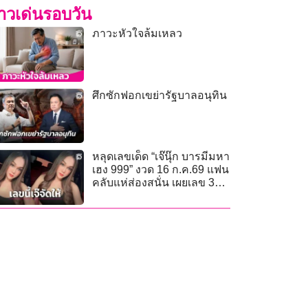
่าวเด่นรอบวัน
ภาวะหัวใจล้มเหลว
ศึกซักฟอกเขย่ารัฐบาลอนุทิน
หลุดเลขเด็ด “เจ๊นุ๊ก บารมีมหา
เฮง 999” งวด 16 ก.ค.69 แฟน
คลับแห่ส่องสนั่น เผยเลข 3
ตัว-2 ตัวตรง