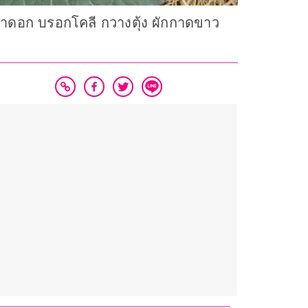
่ำดอก บรอกโคลี กวางตุ้ง ผักกาดขาว