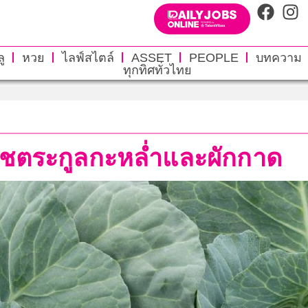
ู
หวย
ไลฟ์สไตล์
ASSET
PEOPLE
บทความ
ทุกทิศทั่วไทย
ืชตระกูลกะหล่ำและผักกาด