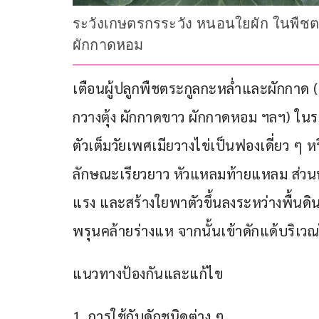
ระวังเกษตรกรระวัง หนอนใยผัก ในพืชตร
ผักกาดหอม
เตือนผู้ปลูกพืชตระกูลกะหล่ำและผักกาด (
กวางตุ้ง ผักกาดขาว ผักกาดหอม ฯลฯ) ในร
ตัวเต็มวัยเพศเมียวางไข่เป็นฟองเดี่ยว ๆ 
ลักษณะเรียวยาว หัวแหลมท้ายแหลม ส่วนท้าย
แรง และสร้างใยพาตัวขึ้นลงระหว่างพื้นดิ
พรุนคล้ายร่างแห จากนั้นเข้าดักแด้บริเ
แนวทางป้องกันและแก้ไข
1. การใช้กับดักชนิดต่าง ๆ