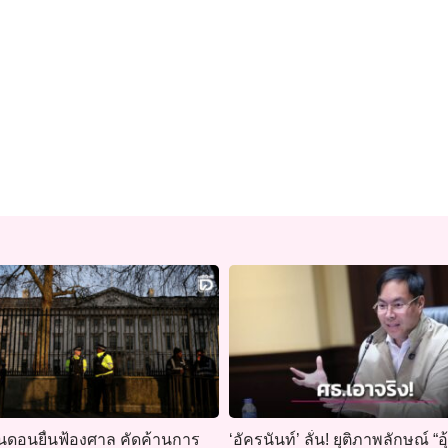
ดอนยื่นฟ้องศาล คัดค้านการ
‘อัครนันท์’ ลั่น! ยุติภาพลักษณ์ “