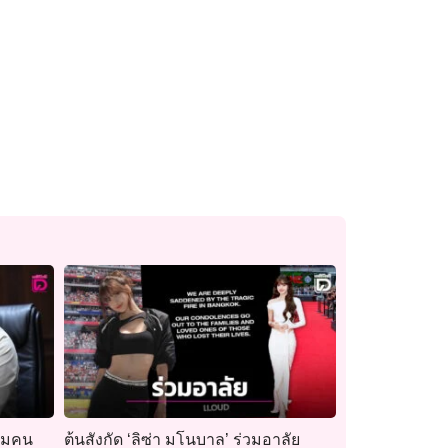
อุ้มคน
ต้นสังกัด ‘ลิซ่า มโนบาล’ ร่วมอาลัย