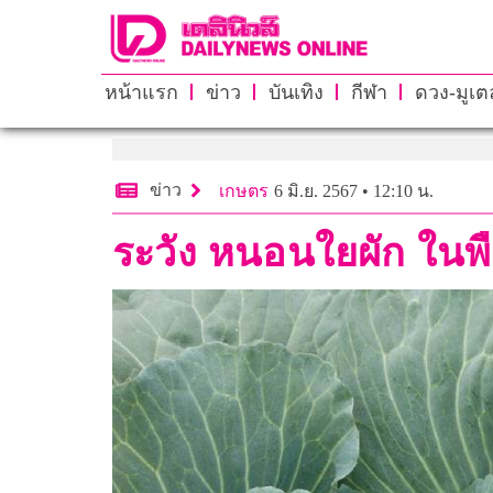
หน้าแรก
ข่าว
บันเทิง
กีฬา
ดวง-มูเตล
ข่าว
เกษตร
6 มิ.ย. 2567 • 12:10 น.
ระวัง หนอนใยผัก ในพ