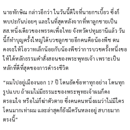
นายทักษิณ กล่าวอีกว่า ในวันนี้ดีใจที่นายกฯเบี้ยว ซึ่งก็
พบปะกันบ่อยๆ และในที่สุดหลังจากที่พาลูกชายเป็น
สส.หนึ่งเดียวของพรรคเพื่อไทย จังหวัดปทุมธานีแล้ว วัน
นี้ก็ทำบุญครั้งใหญ่ได้บวชลูกชายอีกคนคือน้องพีช ตน
คงจะให้โอวาทเล็กน้อยกับน้องพีชว่าการบวชครั้งหนึ่งขอ
ให้ได้หลักธรรมคำสั่งสอนของพระพุทธเจ้า เพราะเป็น
หลักที่ดีที่สุดของการดำรงชีวิต 
“ผมไปอยู่เมืองนอก 17 ปี โดนยัดข้อหาทุกอย่าง โดนทุก
รูปแบบ ถ้าผมไม่มีธรรมะของพระพุทธเจ้าผมก็คง
ตรอมใจ หรือไม่ก็ฆ่าตัวตาย ซึ่งคนคนหนึ่งผมว่าไม่มีใคร
โดนมากเท่าผม และล่าสุดก็ยังมีควันหลงอยู่ สบายมาก
ตรงนี้” 