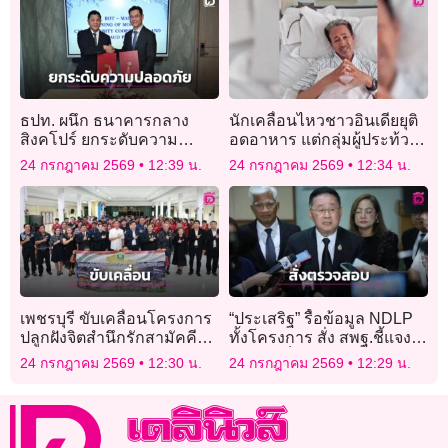
ธปท. ผนึก ธนาคารกลาง
นักเคลื่อนไหวชาวอินเดียยุติ
สิงคโปร์ ยกระดับความ
อดอาหาร แต่กลุ่มผู้ประท้วง
ปลอดภัยทางไซเบอร์
ยังเดินหน้าขับไล่รัฐมนตรี
24 กรกฎาคม 2569
12:39 น.
24 กรกฎาคม 2569
12:34 น.
เพชรบุรี ขับเคลื่อนโครงการ
“ประเสริฐ” รื้อข้อมูล NDLP
ปลูกฝังจิตสำนึกรักสามัคคีส่ง
ทั้งโครงการ สั่ง สพฐ.ชี้แจง
เสริมความปรองดอง ประจำ
ทุกประเด็น ปมจ้างที่ปรึกษา
24 กรกฎาคม 2569
12:30 น.
24 กรกฎาคม 2569
12:29 น.
ปี 2569
475 คน