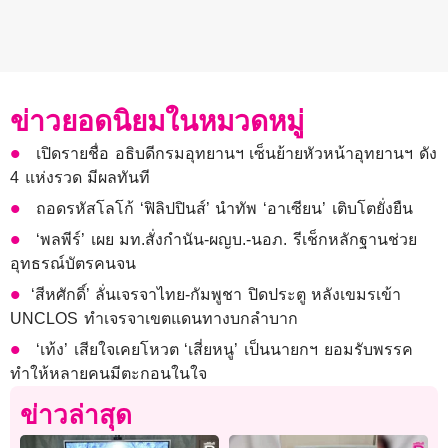
ข่าวยอดนิยมในหมวดหมู่
เปิดรายชื่อ อธิบดีกรมอุทยานฯ เซ็นย้ายหัวหน้าอุทยานฯ ดัง
4 แห่งรวด มีผลทันที
ถอดรหัสโลโก้ ‘ฟิลิปปินส์’ นำทัพ ‘อาเซียน’ เติบโตยั่งยืน
‘พลพีร์’ เผย มท.สั่งกำนัน-ผญบ.-นอภ. รีเช็กหลักฐานช่วย
อุทธรณ์บัตรคนจน
​‘สีหศักดิ์’ ลั่นเจรจาไทย-กัมพูชา ปิดประตู หลังเขมรเข้า
UNCLOS ทำเจรจาเขตแดนทางบกลำบาก
‘เท้ง’ เสียใจเคยโหวต ‘เสี่ยหนู’ เป็นนายกฯ ยอมรับพรรค
ทำให้หลายคนมีตะกอนในใจ
ข่าวล่าสุด