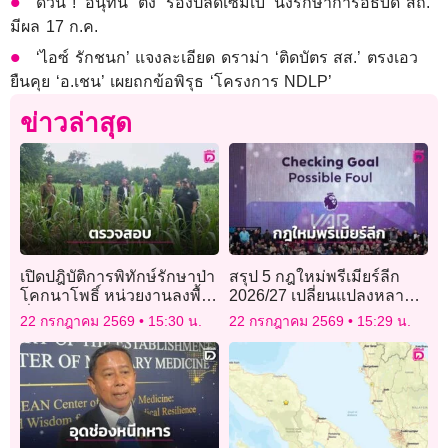
ด่วน ! ‘อนุทิน’ ตั้ง ‘รองปลัดเซมเบ้’ นั่งรักษาการอธิบดี สถ.
มีผล 17 ก.ค.
‘ไอซ์ รักชนก’ แจงละเอียด ดราม่า ‘ติดบัตร สส.’ ตรงเอว
ยืนคุย ‘อ.เชน’ เผยถกข้อพิรุธ ‘โครงการ NDLP’
ข่าวล่าสุด
เปิดปฎิบัติการพิทักษ์รักษาป่า
สรุป 5 กฎใหม่พรีเมียร์ลีก
โคกนาโพธิ์ หน่วยงานลงพื้น
2026/27 เปลี่ยนแปลงหลาย
ที่ตรวจสอบหลังพบผู้บุกรุก
ข้อมีอะไรบ้าง?
22 กรกฎาคม 2569
15:30 น.
22 กรกฎาคม 2569
15:29 น.
เสียหายกว่า 200 ไร่