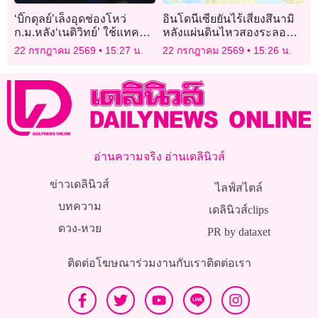
‘บิ๊กดุลย์’เล็งอุดช่องโหว่
อินโดนีเซียยันไร้เสี่ยงสึนามิ
ก.ม.หลัง‘เนติวิทย์’ ใช้แทคติก
หลังแผ่นดินไหวสองระลอก
ด้านกฎหมาย รอดเกณฑ์
ในวันเดียว
22 กรกฎาคม 2569
15:27 น.
22 กรกฎาคม 2569
15:26 น.
ทหาร
อ่านความจริง อ่านเดลินิวส์
ข่าวเดลินิวส์
ไลฟ์สไตล์
บทความ
เดลินิวส์clips
ดวง-หวย
PR by dataxet
ติดต่อโฆษณา
ร่วมงานกับเรา
ติดต่อเรา