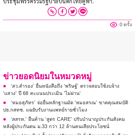
ประชุมพรรคร่วมรัฐบาลบนตึกไทยคู่ฟ้า.
0 ครั้ง
ข่าวยอดนิยมในหมวดหมู่
‘สว.สำรอง’ ยื่นหนังสือถึง ‘พริษฐ์’ ตรวจสอบใช้งบจ้าง
‘แสวง’ ปี 68 คะแนนประเมิน ‘ไม่ผ่าน’
‘หมอสุภัทร’ จ่อยื่นหลักฐานมัด ‘หมอสรณ’ ขาดคุณสมบัติ
ปธ.กสทช. แฉยับรับงานแพทย์รายชั่วโมง
‘สสรท.’ ยื่นค้าน ‘สูตร CARE’ ปรับบำนาญประกันสังคม
หลังผู้ประกันตน ม.33 กว่า 12 ล้านคนเสียประโยชน์