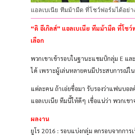
แอลเบเนีย ทีมม้ามืด ที่โชว์ฟอร์มได้อย
“ดิ อีเกิลส์” แอลเบเนีย ทีมม้ามืด ที่โ
เลือก
พวกเขาเข้ารอบในฐานะแชมป์กลุ่ม E และถื
ได้ เพราะผู้เล่นหลายคนมีประสบการณ์ในเ
แต่ละคน ถ้าเอ่ยชื่อมา รับรองว่าแฟนบอลคุ้
แอลเบเนีย ทีมนี้ให้ดีๆ เชื่อแน่ว่า พวกเขาจ
ผลงาน
ยูโร 2016 : รอบแบ่งกลุ่ม ตกรอบจากการเป็