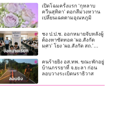
เปิดโฉมครั้งแรก ‘กุหลาบ
ควีนสุทิดา’ ดอกสีม่วงหวาน
เปลี่ยนเฉดตามอุณหภูมิ
ชง ป.ป.ช. ออกหมายจับหลังผู้
ต้องหาซัดทอด ‘ผอ.สังกัด
มศว’ โยง ‘ผอ.สังกัด สถ.’
เอี่ยวโกงสอบ
คนร้ายยิง อส.ทพ. ขณะพักอยู่
บ้านภรรยาที่ จ.ยะลา ก่อน
ลอบวางระเบิดนราธิวาส