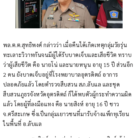
พล.ต.ต.สุทธิพงศ์ กล่าวว่า เมื่อคืนได้เกิดเหตุกลุ่มวัยรุ่น
ทะเลาะวิวาทกันจนมีผู้ได้รับบาดเจ็บและเสียชีวิต ทราบ
ว่าผู้เสียชีวิต คือ นายโน่ และนายหนุน อายุ 15 ปี ส่วนอีก 
2 คน ยังบาดเจ็บอยู่ที่โรงพยาบาลอุตรดิตถ์ อาการ
ปลอดภัยแล้ว โดยตำรวจสืบสวน สภ.ลับแล และชุด
สืบสวนภูธรจังหวัดอุตรดิตถ์ ก็ได้พบตัวผู้กระทำความผิด
แล้ว โดยผู้ที่ลงมือแทง คือ นายสิงห์ อายุ 16 ปี ชาว 
จ.ศรีสะเกษ ซึ่งเป็นกลุ่มเยาวชนที่มารับจ้างแพ็กทุเรียน
ในพื้นที่ อ.ลับแล