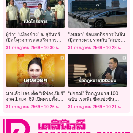
ผู้ว่าฯ “เมืองช้าง” จ. สุรินทร์
“เทสลา” จ่อแยกกิจการในจีน
เปิดโครงการส่งเสริมการ
เปิดทางควบรวมกับ “สเปซ
ท่องเที่ยวเชิงวัฒนธรรม
เอ็กซ์”
31 กรกฎาคม 2569
10:30 น.
31 กรกฎาคม 2569
10:28 น.
มาแล้ว! เลขเด็ด “เจ๊ฟองเบียร์”
“ปกรณ์” รื้อกฎหมาย 100
งวด 1 ส.ค. 69 เปิดครบทั้งเลข
ฉบับ เร่งเพิ่มขีดแข่งขัน
วิ่ง เลข 2 ตัว และ 3 ตัว คอ
ประเทศ อีก 1-2 เดือนเห็นชัด
31 กรกฎาคม 2569
10:26 น.
31 กรกฎาคม 2569
10:21 น.
หวยไม่พลาดส่อง