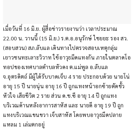
เมื่อวันที่ 16 มิ.ย. ผู้สื่อข่าวรายงานว่า เวลาประมาณ 
22.00 น. วานนี้ (15 มิ.ย.) ร.ต.อ.อนุรักษ์ ไชยยะ รอง สว.
(สอบสวน) สภ.ลับแล เดินทางไปตรวจสอบเหตุกลุ่ม
เยาวชนทะเลาะวิวาท ใช้อาวุธมีดแทงกัน ภายในตลาดโอ
ทอปของเทศบาลตำบลหัวดง ต.แม่พูล อ.ลับแล 
จ.อุตรดิตถ์ มีผู้ได้รับบาดเจ็บ 4 ราย ประกอบด้วย นายโน่ 
อายุ 15 ปี นายนุ่น อายุ 16 ปี ถูกแทงหน้าอกซ้ายตัดขั้ว
หัวใจ เสียชีวิต 2 ราย ส่วน ด.ช.ซี อายุ 14 ปี ถูกแทง
บริเวณด้านหลังอาการสาหัส และ นายดี อายุ 19 ปี ถูก
แทงบริเวณแขนขวา เจ็บสาหัส โดยพบอาวุธมีดปลาย
แหลม 1 เล่มตกอยู่