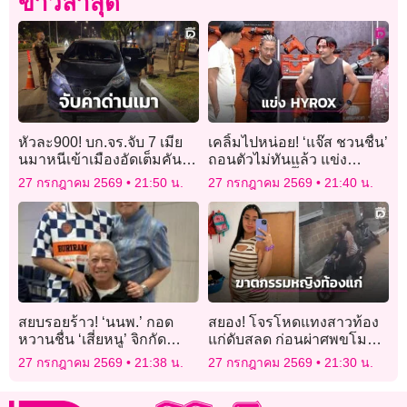
ข่าวล่าสุด
หัวละ900! บก.จร.จับ 7 เมีย
เคลิ้มไปหน่อย! ‘แจ๊ส ชวนชื่น’
นมาหนีเข้าเมืองอัดเต็มคันรถ
ถอนตัวไม่ทันแล้ว แข่ง
ขับเข้าด่านเป่าเมาขับ
‘HYROX’ – ‘ตั๊ก บริบูรณ์’ จ่าย
27 กรกฎาคม 2569
21:50 น.
27 กรกฎาคม 2569
21:40 น.
เงินสมัครเรียบร้อย
สยบรอยร้าว! ‘นนพ.’ กอด
สยอง! โจรโหดแทงสาวท้อง
หวานชื่น ‘เสี่ยหนู’ จิกกัด
แก่ดับสลด ก่อนผ่าศพขโมย
สัมพันธ์ร้าวฉานยังกะหน้า
ทารก
27 กรกฎาคม 2569
21:38 น.
27 กรกฎาคม 2569
21:30 น.
‘แครมบูเล่’