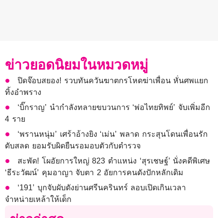
ข่าวยอดนิยมในหมวดหมู่
ปิดจ๊อบสยอง! รวบทันควันฆาตกรโหดฆ่าเพื่อน หั่นศพแยก
ทิ้งอำพราง
‘บิ๊กราญ’ นำกำลังทลายขบวนการ ‘พ่อไทยทิพย์’ จับเพิ่มอีก
4 ราย
‘พรานหนุ่ม’ เศร้าอ้างยิง ‘เม่น’ พลาด กระสุนโดนเพื่อนรัก
ดับสลด ยอมรับผิดยืนรอมอบตัวกับตำรวจ
สะพัด! โผอัยการใหญ่ 823 ตำแหน่ง ‘สุรเชษฐ์’ นั่งคดีพิเศษ
‘ธีระวัฒน์’ คุมอาญา จับตา 2 อัยการคนดังปักหลักเดิม
‘191’ บุกจับผับดังย่านศรีนครินทร์ ลอบเปิดเกินเวลา
จำหน่ายเหล้าให้เด็ก