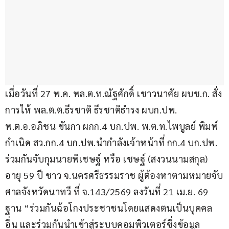
เมื่อวันที่ 27 พ.ค. พล.ต.ท.ณัฐศักดิ์ เชาวนาศัย ผบช.ก. สั่ง
การให้ พล.ต.ต.ธีรชาติ ธีรชาติธำรง ผบก.ปพ. 
พ.ต.อ.อภิชน ขันกา ผกก.4 บก.ปพ. พ.ต.ท.ไพบูลย์ พิมพ์
กำเนิด สว.กก.4 บก.ปพ.นำกำลังเจ้าหน้าที่ กก.4 บก.ปพ. 
ร่วมกันจับกุมนายพิเชษฐ์ หรือ เชษฐ์ (สงวนนามสกุล) 
อายุ 59 ปี ชาว จ.นครศรีธรรมราช ผู้ต้องหาตามหมายจับ
ศาลจังหวัดนาทวี ที่ จ.143/2569 ลงวันที่ 21 เม.ย. 69 
ฐาน “ร่วมกันฉ้อโกงประชาชนโดยแสดงตนเป็นบุคคล
อื่น และร่วมกันนำเข้าสู่ระบบคอมพิวเตอร์ซึ่งข้อมูล