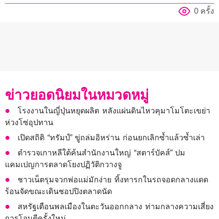
0 ครั้ง
ข่าวยอดนิยมในหมวดหมู่
โรงงานในญี่ปุ่นหยุดผลิต หลังแผ่นดินไหวคุมาโมโตะเขย่า
ห่วงโซ่อุปทาน
เปิดสถิติ “ทรัมป์” ขู่ถล่มอิหร่าน ก่อนยกเลิกซ้ำแล้วซ้ำเล่า
ตำรวจเกาหลีใต้ค้นสำนักงานใหญ่ “สตาร์บัคส์” ปม
แคมเปญการตลาดโยงปฏิวัติกวางจู
ชาวเน็ตรุมจวกพ่อแม่มักง่าย ทิ้งทารกในรถจอดกลางแดด
ร้อนจัดขณะเดินชอปปิงตลาดนัด
สหรัฐเตือนพลเมืองในตะวันออกกลาง ท่ามกลางความเสี่ยง
การโจมตีครั้งใหม่