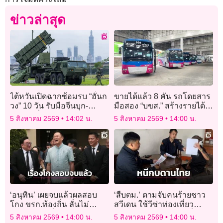
ข่าวล่าสุด
ไต้หวันเปิดฉากซ้อมรบ “ฮั่นก
ขายได้แล้ว 8 คัน รถโดยสาร
วง” 10 วัน รับมือจีนบุก-
มือสอง “บขส.” สร้างรายได้
ทดสอบสื่อสารยามสงคราม
4.4 ล้านบาท “MAN” ราคา
5 สิงหาคม 2569
14:02 น.
5 สิงหาคม 2569
14:00 น.
สูงสุด 7 แสน/คัน
‘อนุทิน’ เผยจบแล้วผลสอบ
‘สืบตม.’ ตามจับคนร้ายชาว
โกง ขรก.ท้องถิ่น ลั่นไม่
สวีเดน ใช้วีซ่าท่องเที่ยว
ปกป้องใคร วิ่งเต้นไม่ได้
กบดานคอนโดฯ หรูภูเก็ต
5 สิงหาคม 2569
14:00 น.
5 สิงหาคม 2569
14:00 น.