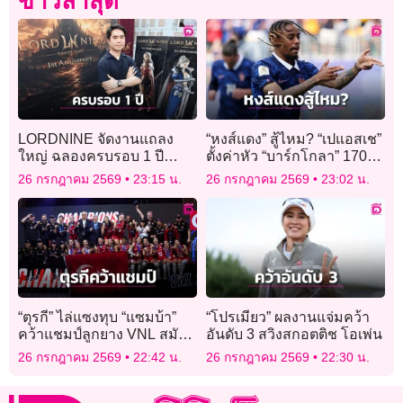
ข่าวล่าสุด
LORDNINE จัดงานแถลง
“หงส์แดง” สู้ไหม? “เปแอสเช”
ใหญ่ ฉลองครบรอบ 1 ปี
ตั้งค่าหัว “บาร์กโกลา” 170
พร้อมเปิดตัวเซิร์ฟฯ ใหม่
ล้านยูโร
26 กรกฎาคม 2569
23:15 น.
26 กรกฎาคม 2569
23:02 น.
“Helena”
“ตุรกี” ไล่แซงทุบ “แซมบ้า”
“โปรเมียว” ผลงานแจ่มคว้า
คว้าแชมป์ลูกยาง VNL สมัย
อันดับ 3 สวิงสกอตติช โอเพ่น
2
26 กรกฎาคม 2569
22:42 น.
26 กรกฎาคม 2569
22:30 น.