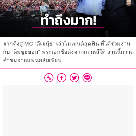
จากติ่งสู่ MC “ดีเจนุ้ย” เล่าโมเมนต์สุดฟิน ที่ได้ร่วมงาน
กับ “คิมซูฮยอน” พระเอกชื่อดังจากเกาหลีใต้ งานนี้กวาด
คำชมจากแฟนคลับเพียบ