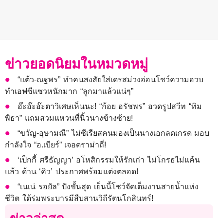
ข่าวยอดนิยมในหมวดหมู่
“แต้ว-ณฐพร” ทำคนสงสัยใส่เดรสม่วงอ่อนโชว์ความอวบ
ทำเอฟซีแซวหนักมาก “ลูกมาแล้วแน่ๆ”
อ๊ะอ๊ะอ๊ะตาวิเศษเห็นนะ! “ก้อย อรัชพร” อวดรูปสวีท “ทิม
พิธา” แถมสวมแหวนที่นิ้วนางข้างซ้าย!
“ขวัญ-อุษามณี” ไม่ซีเรียสคนมองเป็นนางเอกลดเกรด มอบ
กำลังใจ “อ.เบียร์” เจอดราม่าถี่!
‘เป็กกี้ ศรีธัญญา’ อโหสิกรรมให้รักเก่า ไม่โกรธไม่แค้น
แล้ว ด้าน ‘คิว’ ประกาศพร้อมแต่งตลอด!
“เนเน่ รอยัล” ปังขั้นสุด เย็นนี้โชว์จัดเต็มงานสายน้ำแห่ง
ชีวิต ใต้ร่มพระบารมีสืบสานวิถีรัตนโกสินทร์!