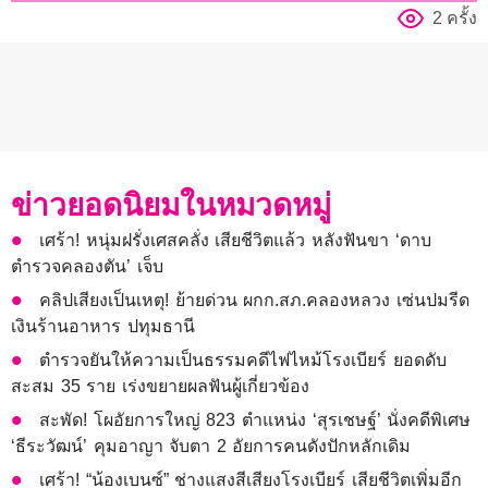
2 ครั้ง
ข่าวยอดนิยมในหมวดหมู่
เศร้า! หนุ่มฝรั่งเศสคลั่ง เสียชีวิตแล้ว หลังฟันขา ‘ดาบ
ตำรวจคลองตัน’ เจ็บ
คลิปเสียงเป็นเหตุ! ย้ายด่วน ผกก.สภ.คลองหลวง เซ่นปมรีด
เงินร้านอาหาร ปทุมธานี
ตำรวจยันให้ความเป็นธรรมคดีไฟไหม้โรงเบียร์ ยอดดับ
สะสม 35 ราย เร่งขยายผลฟันผู้เกี่ยวข้อง
สะพัด! โผอัยการใหญ่ 823 ตำแหน่ง ‘สุรเชษฐ์’ นั่งคดีพิเศษ
‘ธีระวัฒน์’ คุมอาญา จับตา 2 อัยการคนดังปักหลักเดิม
เศร้า! “น้องเบนซ์” ช่างแสงสีเสียงโรงเบียร์ เสียชีวิตเพิ่มอีก