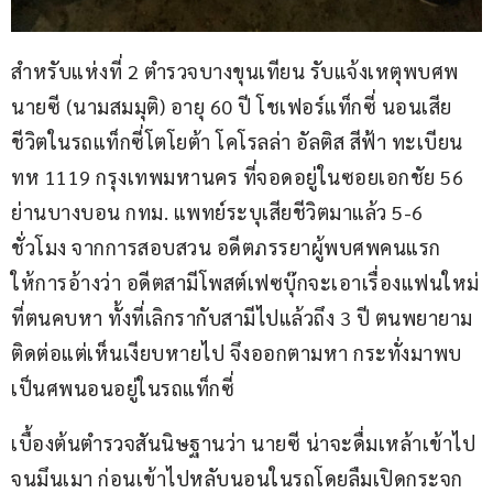
สำหรับแห่งที่ 2 ตำรวจบางขุนเทียน รับแจ้งเหตุพบศพ 
นายซี (นามสมมุติ) อายุ 60 ปี โชเฟอร์แท็กซี่ นอนเสีย
ชีวิตในรถแท็กซี่โตโยต้า โคโรลล่า อัลติส สีฟ้า ทะเบียน 
ทห 1119 กรุงเทพมหานคร ที่จอดอยู่ในซอยเอกชัย 56 
ย่านบางบอน กทม. แพทย์ระบุเสียชีวิตมาแล้ว 5-6 
ชั่วโมง จากการสอบสวน อดีตภรรยาผู้พบศพคนแรก
ให้การอ้างว่า อดีตสามีโพสต์เฟซบุ๊กจะเอาเรื่องแฟนใหม่
ที่ตนคบหา ทั้งที่เลิกรากับสามีไปแล้วถึง 3 ปี ตนพยายาม
ติดต่อแต่เห็นเงียบหายไป จึงออกตามหา กระทั่งมาพบ
เป็นศพนอนอยู่ในรถแท็กซี่
เบื้องต้นตำรวจสันนิษฐานว่า นายซี น่าจะดื่มเหล้าเข้าไป
จนมึนเมา ก่อนเข้าไปหลับนอนในรถโดยลืมเปิดกระจก