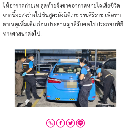
ให้อากาศถ่ายเท สุดท้ายจึงขาดอากาศหายใจเสียชีวิต 
จากนี้จะส่งร่างไปชันสูตรยังนิติเวช รพ.ศิริราช เพื่อหา
สาเหตุเพิ่มเติม ก่อนประสานญาติรับศพไปประกอบพิธี
ทางศาสนาต่อไป.