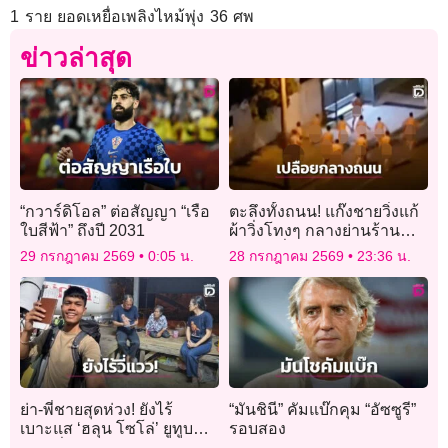
1 ราย ยอดเหยื่อเพลิงไหม้พุ่ง 36 ศพ
ข่าวล่าสุด
“กวาร์ดิโอล” ต่อสัญญา “เรือ
ตะลึงทั้งถนน! แก๊งชายวิ่งแก้
ใบสีฟ้า” ถึงปี 2031
ผ้าวิ่งโทงๆ กลางย่านร้าน
อาหารชื่อดังในออสเตรเลีย
29 กรกฎาคม 2569
0:05 น.
28 กรกฎาคม 2569
23:36 น.
ย่า-พี่ชายสุดห่วง! ยังไร้
“มันชินี” คัมแบ๊กคุม “อัซซูรี”
เบาะแส ‘ฮลุน โซโล่’ ยูทูบ
รอบสอง
เบอร์ชื่อดังหายตัวปริศนา