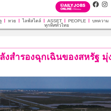
ู
หวย
ไลฟ์สไตล์
ASSET
PEOPLE
บทความ
ทุกทิศทั่วไทย
ังสำรองฉุกเฉินของสหรัฐ มุ่งส