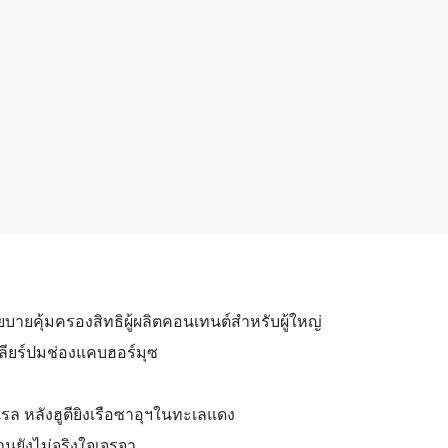
โยบายคุ้มครองสิทธิผู้ผลิตคอนเทนต์สำหรับผู้ใหญ่
คลียร์ปมช่องแคบฮอร์มุซ
รล หลังฮูตียิงเรือซาอุฯในทะเลแดง
รานยังไม่จริงใจเจรจา