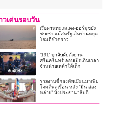
่าวเด่นรอบวัน
เรือผ่านทะเลแดง-ฮอร์มุซยัง
ซบเซา แม้สหรัฐ-อิหร่านหยุด
โจมตีชั่วคราว
‘191’ บุกจับผับดังย่าน
ศรีนครินทร์ ลอบเปิดเกินเวลา
จำหน่ายเหล้าให้เด็ก
รายงานชี้กองทัพเมียนมาเพิ่ม
โจมตีพลเรือน หลัง “มิน อ่อง
หล่าย” นั่งประธานาธิบดี