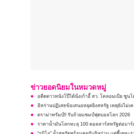
ข่าวยอดนิยมในหมวดหมู่
อดีตดาวหนังโป๊ได้นั่งเก้าอี้ สว. โคลอมเบีย ชูน
อิหร่านปฏิเสธข้อเสนอหยุดยิงสหรัฐ เหตุยังไม่เ
ดราม่าทรัมป์!! รับถ้วยแชมป์ฟุตบอลโลก 2026
ราคาน้ำมันโลกทะลุ 100 ดอลลาร์สหรัฐต่อบาร์เ
“รูบิโอ” ย้ำสหรัฐพร้อมคุยกับอิหร่าน แต่ชี้เตหะ