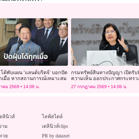
’ โต้พับแผน ‘แลนด์บริดจ์’ บอกปัด
กรมทรัพย์สินทางปัญญา เปิดรับฟ
้ทุกเมื่อ หากสถานการณ์เหมาะสม
ความเห็น ออกประกาศกระทรวง
เพิ่มการเรียนรู้แก่พิการ
ฎาคม 2569
14:08 น.
27 กรกฎาคม 2569
14:06 น.
ดลินิวส์
ไลฟ์สไตล์
วาม
เดลินิวส์clips
หวย
PR by dataxet