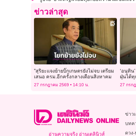
ข่าวล่าสุด
”สุริยะแจงย้ายบิ๊กเกษตรยังไม่จบ เตรียม
‘อนุทิน
เสนอ ครม.อีกครั้งกลางเดือนสิงหาคม
ฝุ่นได
27 กรกฎาคม 2569
14:10 น.
27 กรก
ข่าวเ
บทค
ดวง-
อ่านความจริง อ่านเดลินิวส์