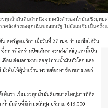
บรรทุกน้ำมันดิบลำหนึ่งจากคลังสำรองน้ำมันเชิงยุทธศา
จากคลังสำรองฉุกเฉินของสหรัฐ ไปยังเอเชียเป็นครั้งแ
สหรัฐอเมริกา เมื่อวันที่ 27 พ.ค. ว่า เอเชียได้รับ
่งการที่อิหร่านปิดเส้นทางขนส่งสำคัญแห่งนี้เป็น
 เดือน ส่งผลกระทบต่ออุปทานน้ำมันทั่วโลก และ
ณ์ บังคับให้ผู้นำเข้าบางรายต้องหาซัพพลายเออร์
้เห็นว่า เรือบรรทุกน้ำมันดิบขนาดใหญ่มากที่ติด
ุกน้ำมันดิบที่มีกำมะถันสูง ปริมาณ 616,000 