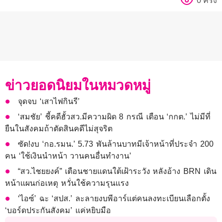
0 ครั้ง
ข่าวยอดนิยมในหมวดหมู่
จุดจบ ‘เสาไฟกินรี’
‘สมชัย’ ชี้คดีฮั้วสว.มีความผิด 8 กรณี เตือน ‘กกต.’ ไม่มีที่
ยืนในสังคมถ้าตัดสินคดีไม่สุจริต
ซัด!งบ ‘กอ.รมน.’ 5.73 พันล้านบาทมีเจ้าหน้าที่ประจำ 200
คน ‘ใช้เงินนำหน้า วานคนอื่นทำงาน’
“สว.ไชยยงค์” เตือนชายแดนใต้เฝ้าระวัง หลังอ้าง BRN เดิน
หน้าแผนก่อเหตุ หวั่นใช้ความรุนแรง
‘ไอซ์’ ฉะ ‘สปส.’ ละลายงบพีอาร์แต่คนลงทะเบียนเลือกตั้ง
‘บอร์ดประกันสังคม’ แค่หยิบมือ