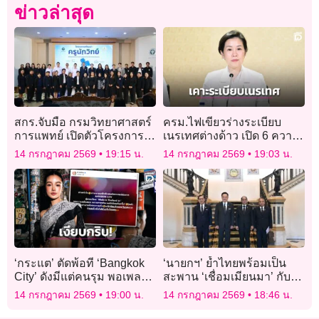
ข่าวล่าสุด
สกร.จับมือ กรมวิทยาศาสตร์
ครม.ไฟเขียวร่างระเบียบ
การแพทย์ เปิดตัวโครงการ
เนรเทศต่างด้าว เปิด 6 ความ
“ครูนักวิทย์” สร้างเครือข่าย
ผิด ส่งกลับประเทศทันที
14 กรกฎาคม 2569
19:15 น.
14 กรกฎาคม 2569
19:03 น.
ความรู้ด้านสุขภาพ
‘กระแต’ ตัดพ้อที ‘Bangkok
‘นายกฯ’ ย้ำไทยพร้อมเป็น
City’ ดังมีแต่คนรุม พอเพลง
สะพาน ‘เชื่อมเมียนมา’ กับ
ใหม่หวังดัน Soft Power ต่อ
อาเซียน รมว.ต่างประเทศเมีย
14 กรกฎาคม 2569
19:00 น.
14 กรกฎาคม 2569
18:46 น.
ทุกภาคส่วนเงียบกริบ!
นมา รับปากเข้มข้นดูแล
ชายแดน