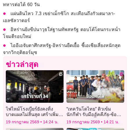
ทหารต่อได้ 60 วัน
แผ่นดินไหว 7.3 เขย่าเม็กซิโก สะเทือนถึงกัวเตมาลา-
เอลซัลวาดอร์
อิหร่านยิงขีปนาวุธใส่ฐานทัพสหรัฐ ตอบโต้โดนกระหน่ำ
โจมตีรอบใหม่
ไออีเอจับตาศึกสหรัฐ-อิหร่านยืดเยื้อ ชี้เอเชียเสี่ยงหนักสุด
จากวิกฤติฮอร์มุซ
ข่าวล่าสุด
ไฟไหม้โรงเบียร์ยังคงทิ้ง
“เทควันโดไทย” ติวเข้ม
บาดแผลไม่สิ้นสุด เศร้าเพิ่ม
นักกีฬา รับมืออัคคีภัย-ซ้อม
สาววัย 20 เสียชีวิต รวม 34
อพยพหนีไฟ “บิ๊กเอ” ล็อกเป้า
19 กรกฎาคม 2569
14:24 น.
19 กรกฎาคม 2569
14:21 น.
ราย
เหรียญทอง เอเชียนเกมส์