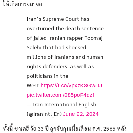
ให้เกิดการจลาจล
Iran’s Supreme Court has 
overturned the death sentence 
of jailed Iranian rapper Toomaj 
Salehi that had shocked 
millions of Iranians and human 
rights defenders, as well as 
politicians in the 
West.
https://t.co/vpxzK3GwDJ
pic.twitter.com/085poF4qzf
— Iran International English
(@IranIntl_En)
June 22, 2024
ทั้งนี้ ซาเลฮี วัย 33 ปี ถูกจับกุมเมื่อเดือน ต.ค. 2565 หลัง