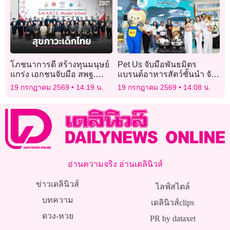
2026
โภชนาการดี สร้างทุนมนุษย์
Pet Us จับมือพันธมิตร
แกร่ง เอกชนจับมือ สพฐ.
แบรนด์อาหารสัตว์ชั้นนำ จัด
ขยายผลโรงเรียนต้นแบบ
กิจกรรม “Pet Us ตลาดทาส
19 กรกฎาคม 2569
14:19 น.
19 กรกฎาคม 2569
14:08 น.
ใจบุญ”
อ่านความจริง อ่านเดลินิวส์
ข่าวเดลินิวส์
ไลฟ์สไตล์
บทความ
เดลินิวส์clips
ดวง-หวย
PR by dataxet