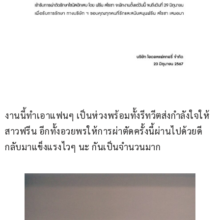
งานนี้ทำเอาแฟนๆ เป็นห่วงพร้อมทั้งรีทวีตส่งกำลังใจให้
สาวฟรีน อีกทั้งอวยพรให้การผ่าตัดครั้งนี้ผ่านไปด้วยดี 
กลับมาแข็งแรงไวๆ นะ กันเป็นจำนวนมาก