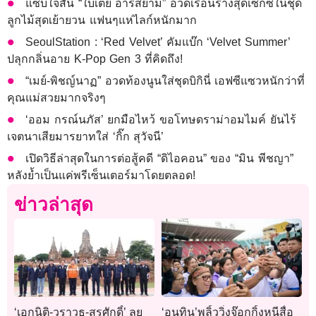
แซ่บใจสั่น “ใบเตย อาร์สยาม” อวดเรือนร่างสุดเซ็กซี่ในชุด
ลูกไม้สุดเย้ายวน แฟนๆแห่ไลก์หนักมาก
SeoulStation : ‘Red Velvet’ คัมแบ๊ก ‘Velvet Summer’
ปลุกกลิ่นอาย K-Pop Gen 3 ที่คิดถึง!
“เมย์-พิชญ์นาฏ” อวดท้องนูนใส่ชุดบิกินี่ เอฟซีแซวหนักว่าที่
คุณแม่สวยมากจริงๆ
‘ออม กรณ์นภัส’ ยกมือไหว้ ขอโทษดราม่าอมไมค์ ยันไร้
เจตนาเสียมารยาทใส่ ‘กิ๊ก สุวัจนี’
เปิดวิธีล่าสุดในการต่อสู้คดี “ดิไอคอน” ของ “มิน พีชญา”
หลังย้ำเป็นแค่พรีเซ็นเตอร์มาโดยตลอด!
ข่าวล่าสุด
‘เอกนิติ-วราวุธ-สุรศักดิ์’ ลุย
‘อนุทิน’พลิ้ววิ่งจ๊อกกิ้งหนีสื่อ