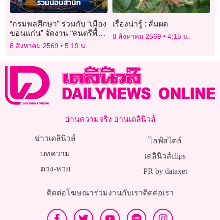
“กรมพลศึกษา” ร่วมกับ “เมือง
เรื่องน่ารู้ : ส้มผด
ขอนแก่น” จัดงาน “ดนตรีพื้น
8 สิงหาคม 2569
4:15 น.
บ้านแห่งความจงรักภักดี
8 สิงหาคม 2569
5:19 น.
สถิตในใจนิรันดร์” 16 ส.ค.นี้
อ่านความจริง อ่านเดลินิวส์
ข่าวเดลินิวส์
ไลฟ์สไตล์
บทความ
เดลินิวส์clips
ดวง-หวย
PR by dataxet
ติดต่อโฆษณา
ร่วมงานกับเรา
ติดต่อเรา