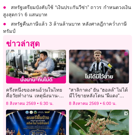
สหรัฐเตรียมบังคับใช้ “เงินประกันวีซ่า” ถาวร กำหนดวงเงิน
สูงสุดกว่า 6 แสนบาท
สหรัฐคืนภาษีแล้ว 3 ล้านล้านบาท หลังศาลฎีกาคว่ำภาษี
ทรัมป์
ข่าวล่าสุด
ครึ่งหนึ่งของคนอ้วนในไทย
“สาลิกาดง” ยัน “ฮอลล์” ไม่ได้
คือวัยทำงาน เหตุนั่งนาน-กิน
มีไว้ขายหลังโดน “ผีแดง”
ไม่ดี
ตามจีบ
8 สิงหาคม 2569
6:30 น.
8 สิงหาคม 2569
6:00 น.