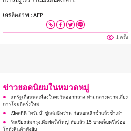
เครดิตภาพ : AFP
1 ครั้ง
ข่าวยอดนิยมในหมวดหมู่
สหรัฐเตือนพลเมืองในตะวันออกกลาง ท่ามกลางความเสี่ยง
การโจมตีครั้งใหม่
เปิดสถิติ “ทรัมป์” ขู่ถล่มอิหร่าน ก่อนยกเลิกซ้ำแล้วซ้ำเล่า
รัสเซียถล่มกรุงเคียฟครั้งใหญ่ ดับแล้ว 15 บาดเจ็บครึ่งร้อย
โกดังสินค้าพังยับ