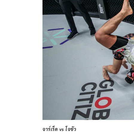
จาร์เร็ด vs โจชัว