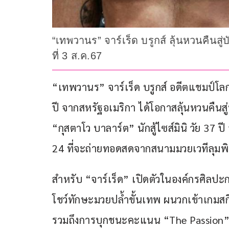
“เทพวานร” จาร์เร็ด บรูกส์ ลุ้นหวนคืนสู
ที่ 3 ส.ค.67
“เทพวานร” จาร์เร็ด บรูกส์ อดีตแชมป์โลก
ปี จากสหรัฐอเมริกา ได้โอกาสลุ้นหวนคืนสู่
“กุสตาโว บาลาร์ต” นักสู้ไซส์มินิ วัย 37
24 ที่จะถ่ายทอดสดจากสนามมวยเวทีลุมพินี
สำหรับ “จาร์เร็ด” เปิดตัวในองค์กรศิลปะกา
โชว์ทักษะมวยปล้ำขั้นเทพ ผนวกเข้าเกมสกิ
รวมถึงการบุกชนะคะแนน “The Passion” 