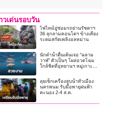
่าวเด่นรอบวัน
ไฟไหม้อู่ซ่อมรถย่านรัชดาฯ
36 ลุกลามคอนโดฯ ข้างเคียง
ระดมสกัดเพลิงอลหม่าน
นักดำน้ำตื่นเต้นเจอ “ฉลาม
วาฬ” ตัวเป็นๆ โผล่อวดโฉม
ใกล้ชิดที่อุทยานฯ หมู่เกาะ
ชุมพร
ลุยเช็กเครื่องสูบน้ำทั่วเมือง
นครพนม รับมือพายุฝนฟ้า
คะนอง 2-4 ส.ค.