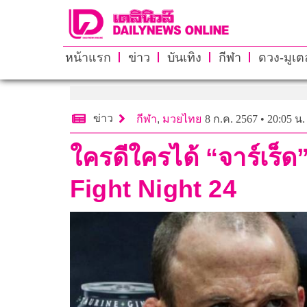
หน้าแรก
ข่าว
บันเทิง
กีฬา
ดวง-มูเตล
ข่าว
กีฬา
,
มวยไทย
8 ก.ค. 2567 • 20:05 น.
ใครดีใครได้ “จาร์เร็ด
Fight Night 24