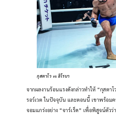
กุสตาโว vs ฮิโรบา
จากผลงานร้อนแรงดังกล่าวทำให้ “กุสตาโว” 
รอว์เวต ในปัจจุบัน และตอนนี้ เขาพร้อ
จอมแกร่งอย่าง “จาร์เร็ด” เพื่อพิสูจน์ตัวว่าเข