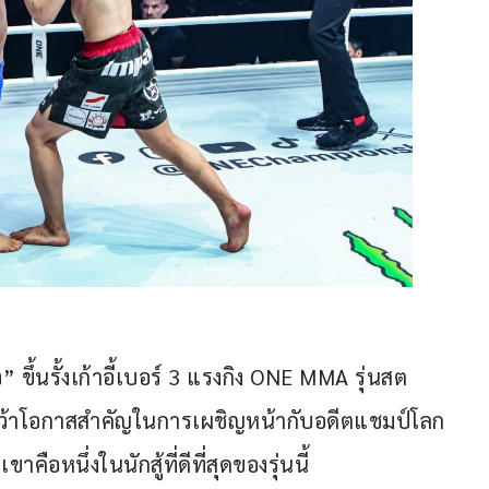
ขึ้นรั้งเก้าอี้เบอร์ 3 แรงกิง ONE MMA รุ่นสต
มคว้าโอกาสสำคัญในการเผชิญหน้ากับอดีตแชมป์โลก
าคือหนึ่งในนักสู้ที่ดีที่สุดของรุ่นนี้