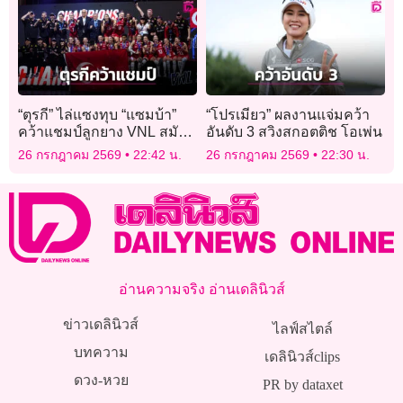
“ตุรกี” ไล่แซงทุบ “แซมบ้า”
“โปรเมียว” ผลงานแจ่มคว้า
คว้าแชมป์ลูกยาง VNL สมัย
อันดับ 3 สวิงสกอตติช โอเพ่น
2
26 กรกฎาคม 2569
22:42 น.
26 กรกฎาคม 2569
22:30 น.
อ่านความจริง อ่านเดลินิวส์
ข่าวเดลินิวส์
ไลฟ์สไตล์
บทความ
เดลินิวส์clips
ดวง-หวย
PR by dataxet