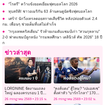
“โรดรี” คว้าแข้งยอดเยี่ยมฟุตบอลโลก 2026
ทุบสถิติ! ชาวอเมริกัน 63 ล้านคนดูนัดชิงฟุตบอลโลก
เศร้า! นักวิ่งเทรลดอยสกาดเสียชีวิต หลังปล่อยตัวแค่ 2.4
กม. เพื่อนๆ ช่วยเต็มที่แต่ไม่สำเร็จ
“กรุงเทพคริสเตียน” รัวท้ายเกมดับแชมป์เก่า “สวนกุหลาบ”
2-0 ฟาดแชมป์ลูกหนัง “กรมพลศึกษา เดลินิวส์ คัพ 2026” 18 ปี
ก
ข่าวล่าสุด
LORDNINE จัดงานแถลง
“หงส์แดง” สู้ไหม? “เปแอสเช”
ใหญ่ ฉลองครบรอบ 1 ปี
ตั้งค่าหัว “บาร์กโกลา” 170
พร้อมเปิดตัวเซิร์ฟฯ ใหม่
ล้านยูโร
26 กรกฎาคม 2569
23:15 น.
26 กรกฎาคม 2569
23:02 น.
“Helena”