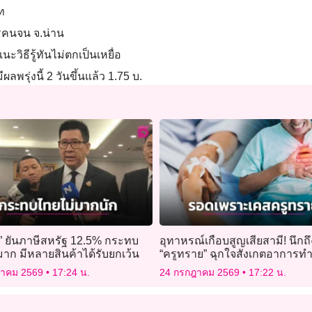
าท
ตรคนจน จ.น่าน
วิธีรู้ทันไม่ตกเป็นเหยื่อ
ลพรุ่งนี้ 2 วันขึ้นแล้ว 1.75 บ.
ิ” ยันภาษีสหรัฐ 12.5% กระทบ
อุทาหรณ์เกือบสูญเสียสามี! นึกถ
าก มีหลายสินค้าได้รับยกเว้น
“ครูทราย” ฉุกใจสังเกตอาการท
ตายหวุดหวิด
ฎาคม 2569
17:24 น.
24 กรกฎาคม 2569
17:22 น.