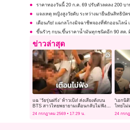
ราคาทองวันนี้ 20 ก.ค. 69 ปรับตัวลดลง 200 บ
แจงเหตุ หญิงสูงวัยดับ ระหว่างมายืนยันสิทธิบั
เตือนภัย! แฉกลโกงมิจฉาชีพจองที่พักออนไลน์ แนะ
ขึ้นรัวๆ กบน.ขึ้นราคาน้ำมันทุกชนิดอีก 90 สต. มีผ
ข่าวล่าสุด
แฉ ‘วัยรุ่นฝรั่ง’ ห้าวเป้ง! ส่งเสียงดังบน
“เอกนิต
BTS สาวไทยพยายามเตือนกลับไม่ฟัง
ไทยไม่ม
แจกกล้วยเย้ย
24 กรกฎาคม 2569
17:29 น.
24 กรก