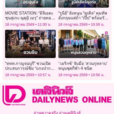
MOVIE STATION: “มิจิเอดะ
“รูนีย์” ยังหนุน “ทูเคิล” คุมทัพ
ชุนสุเกะ-นุคุมิ เมรุ” ถ่ายทอด
อังกฤษแต่ถ้า “เป๊ป” พร้อมรับ
ความรักสุดซึ้งใน “The Last
งานก็คว้าให้ไวเลย
18 กรกฎาคม 2569
11:00 น.
18 กรกฎาคม 2569
10:59 น.
Song You Left Behind”
“ททท.กาญจนบุรี” ชวนเปิด
‘วอริกซ์’ จับมือ ‘สวนกุหลาบ’
ประสบการณ์ชิม “แกงป่ากะ
หนุนชุดกีฬา 4 ชนิด
กาแฟ” เสน่ห์เมืองไทย
18 กรกฎาคม 2569
10:57 น.
18 กรกฎาคม 2569
10:56 น.
อ่านความจริง อ่านเดลินิวส์