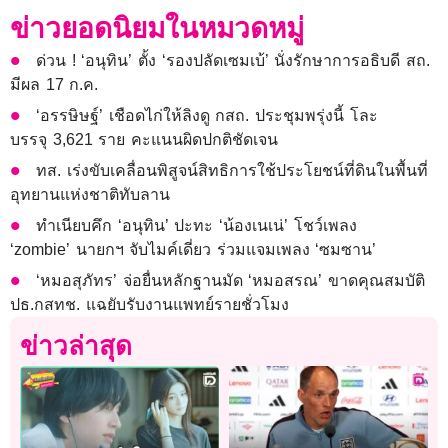
ข่าวยอดนิยมในหมวดหมู่
ด่วน ! ‘อนุทิน’ ตั้ง ‘รองปลัดเซมเบ้’ นั่งรักษาการอธิบดี สถ.
มีผล 17 ก.ค.
‘อรรษิษฐ์’ เชือดไก่ให้ลิงดู กสถ. ประชุมพรุ่งนี้ โละ
บรรจุ 3,621 ราย คะแนนผิดปกติชัดเจน
ทส. เร่งขับเคลื่อนพิสูจน์สิทธิการใช้ประโยชน์ที่ดินในพื้นที่
อุทยานแห่งชาติทับลาน
ทำเนียบคึก ‘อนุทิน’ ปะทะ ‘น้องเนเน่’ โชว์เพลง
‘zombie’ นายกฯ จับไมค์เดี่ยว ร่วมแจมเพลง ‘ซมซาน’
‘หมอสุภัทร’ จ่อยื่นหลักฐานมัด ‘หมอสรณ’ ขาดคุณสมบัติ
ปธ.กสทช. แฉยับรับงานแพทย์รายชั่วโมง
ข่าวล่าสุด