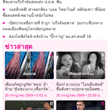
ชี้ชะตาแก๊งรั่วข้อสอบส่ง ป.ป.ช. ฟัน
รอดอีกคดี! ศาลยกฟ้อง ‘แอม ไซยาไนด์’ คดีปมฆ่า ‘พี่น้อย’
ชี้ผลแพทย์-พยานน้ำหนักไม่พอ
เปิดปากเหยื่อรายที่ 6 ถูก ‘แก๊งอันธพาล’ รุมกระทืบกลาง
ถนนเมืองพิษณุโลกเย้ยกฎหมาย
ส่องไลฟ์สไตล์-หลังบ้าน “บิ๊กราญ” ผบ.ตร.คนที่ 16
ข่าวล่าสุด
เตือนภัยถูกงูกัด! ‘หมอ’ ย้ำ
ช็อก! นางแบบ “โอนลีแฟนส์”
ห้าม ‘ขันชะเนาะ-เชือกรัด’
ชื่อดังชาวเปรูกลายเป็นศพ
เสี่ยงเนื้อเยื่อตายขั้นสูญเสีย
คาดฝีมือลูกชายเจ้าของตึก
26 กรกฎาคม 2569
0:01 น.
25 กรกฎาคม 2569
23:39 น.
อวัยวะ