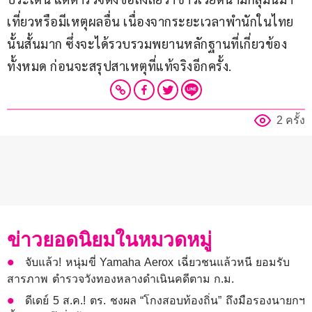
เที่ยวหรือมีเหตุผลอื่น เนื่องจากระยะเวลาพำนักในไทย
นั้นสั้นมาก ซึ่งจะได้รวบรวมพยานหลักฐานที่เกี่ยวข้อง
ทั้งหมด ก่อนจะสรุปสาเหตุที่แท้จริงอีกครั้ง.
2 ครั้ง
ข่าวยอดนิยมในหมวดหมู่
จับแล้ว! หนุ่มขี่ Yamaha Aerox เฉี่ยวชนแล้วหนี ยอมรับ
สารภาพ ตำรวจวังทองหลางดำเนินคดีตาม ก.ม.
ดีเดย์ 5 ส.ค.! ตร. ชงผล “โกงสอบท้องถิ่น” ถึงมือรองนายกฯ