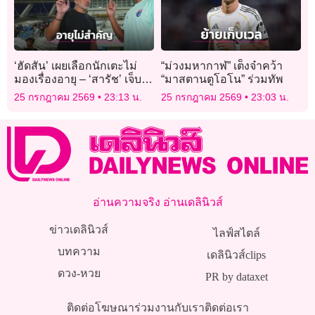
‘ฮัดสัน’ เผยเลือกนักเตะไม่
“ม่วงมหากาฬ” เต็งจ๋าคว้า
มองเรื่องอายุ – ‘สารัช’ เจ็บ
“มาสตานตูโอโน” ร่วมทัพ
ไม่มาก
25 กรกฎาคม 2569
23:13 น.
25 กรกฎาคม 2569
23:03 น.
อ่านความจริง อ่านเดลินิวส์
ข่าวเดลินิวส์
ไลฟ์สไตล์
บทความ
เดลินิวส์clips
ดวง-หวย
PR by dataxet
ติดต่อโฆษณา
ร่วมงานกับเรา
ติดต่อเรา