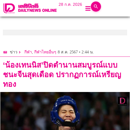
28 ก.ค. 2026
,
8 ส.ค. 2567 • 2:44 น.
ข่าว
กีฬา
กีฬาไทยอื่นๆ
‘น้องเทนนิส’ปิดตำนานสมบูรณ์แบบ
ชนะจีนสุดเดือด ปรากฏการณ์เหรียญ
ทอง