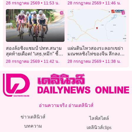
2026: OPEN AT Bangkok”
ภายในบ้าน ไม่ใช่ธุระของ
28 กรกฎาคม 2569
11:53 น.
28 กรกฎาคม 2569
11:46 น.
ใคร
สองล้อชิงแชมป์ ปทท.สนาม
แผ่นดินไหวสองระลอกเขย่า
สุดท้ายเดือด! “เสธ.หมึก” ชี้นัก
มณฑลชิงไห่ของจีน ลึกลงไป
ปั่นวัดแชมป์กันที่เขื่อนภูมิพล
ใต้ดินเพียง 10 กิโลเมตร
28 กรกฎาคม 2569
11:42 น.
28 กรกฎาคม 2569
11:38 น.
คาดเงินสะพัดกระตุ้น
เศรษฐกิจ-ท่องเที่ยวตาก
อ่านความจริง อ่านเดลินิวส์
ข่าวเดลินิวส์
ไลฟ์สไตล์
บทความ
เดลินิวส์clips