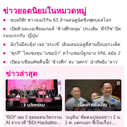
ข่าวยอดนิยมในหมวดหมู่
ทุบสถิติ! ชาวอเมริกัน 63 ล้านคนดูนัดชิงฟุตบอลโลก
เปิดคิวเตะเอเชียนเกมส์ ‘ช้างศึกหนุ่ม’ ประเดิม ‘คีร์กีซ’-ปิด
รอบแรกกับ ‘ญี่ปุ่น’
นักวิ่งมีสะดุ้ง! เจอ ‘จระเข้’ เดินเล่นบนลู่ที่สวนบึงบอระเพ็ด
“ตุรกี” ไล่แซงทุบ “แซมบ้า” คว้าแชมป์ลูกยาง VNL สมัย 2
เปิดอาเซียนคัพคืนนี้! ‘ช้างศึก’ ส่ง ‘ยศกร’ นำทัพยิง ‘ลาว’
ข่าวล่าสุด
“BDI” เผย 3 สุดยอดนวัตกรรม
‘อนุทิน’ ซัดคนปล่อยข่าว 2 น.
AI จากเวที “BDI Hackathon
1 พ. แตกแยก ชี้เป็นเรื่อง