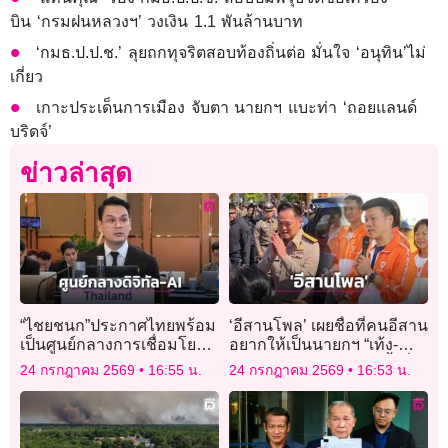
บิน ‘กรมฝนหลวงฯ’ วงเงิน 1.1 พันล้านบาท
‘กมธ.ป.ป.ช.’ ลุยถกทุจริตสอบท้องถิ่นต่อ มั่นใจ ‘อนุทิน’ไม่
เกี่ยว
เกาะประเด็นการเมือง จับตา นายกฯ แบะท่า ‘ถอยแลนด์
บริดจ์’
ข่าวล่าสุด
“ไชยชนก”ประกาศไทยพร้อม
‘อีสานโพล’ เผยชื่อที่คนอีสาน
เป็นศูนย์กลางการเชื่อมโยง
อยากให้เป็นนายกฯ “เท้ง-ณัฐ
ดิจิทัล- AI
พงษ์” อันดับ 1 “อนุทิน” รั้งที่ 4
24 กรกฎาคม 2569
16:55 น.
24 กรกฎาคม 2569
16:53 น.