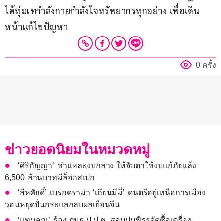
ได้ทุ่มเทกำลังกายกำลังใจทรัพยากรทุกอย่าง เพื่อเดิน
หน้าแก้ไขปัญหา​
0 ครั้ง
ข่าวยอดนิยมในหมวดหมู่
‘ศิริกัญญา’ ชำแหละงบกลาง ให้จับตาใช้งบแก้ภัยแล้ง
6,500 ล้านบาทมีล็อกสเปก
‘สีหศักดิ์’ เบรกดราม่า ‘เถียนมีมี่’ ดนตรีอยู่เหนือการเมือง
วอนหยุดปั่นกระแสกลบผลเยือนจีน
‘แทนคุณ’ ร้อง กมธ.ป.ป.ช. สอบปมพิรุธจัดซื้อเครื่อง