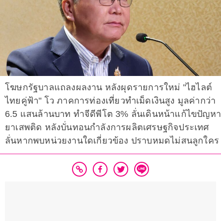
โฆษกรัฐบาล​แถลงผลงาน​ หลังผุดรายการใหม่​ "ไฮไลต์
ไทยคู่ฟ้า" โว​ ภาคการท่องเที่ยวทำเม็ดเงินสูง​ มูลค่ากว่า
6.5 แสนล้านบาท​ ทำจีดีพีโต 3% ลั่นเดินหน้าแก้ไขปัญหา
ยาเสพติด​ หลังบั่นทอนกำลังการผลิตเศรษฐกิจประเทศ​
ลั่น​หากพบหน่วยงานใดเกี่ยวข้อง ปราบหมดไม่สนลูกใคร