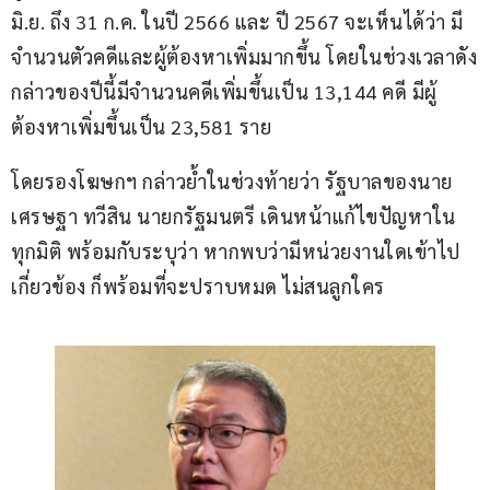
มิ.ย. ถึง 31 ก.ค. ในปี​ 2566 และ​ ปี​ 2567 จะเห็นได้ว่า​ มี
จำนวนตัวคดีและผู้ต้องหาเพิ่มมากขึ้น​ โดยในช่วงเวลาดัง
กล่าวของปีนี้​มีจำนวนคดี​เพิ่มขึ้นเป็น​ 13,144 คดี​ มีผู้
ต้องหาเพิ่มขึ้นเป็น​ 23,581 ราย
โดยรองโฆษกฯ​ กล่าวย้ำ​ในช่วงท้ายว่า รัฐบาลของนาย
เศรษฐา​ ทวี​สิน​ นายก​รัฐมนตรี​ เดินหน้าแก้ไขปัญหาใน
ทุกมิติ​ พร้อมกับระบุว่า​ หากพบว่ามีหน่วยงานใดเข้าไป
เกี่ยวข้อง ก็พร้อมที่จะปราบหมด​ ไม่สนลูกใคร