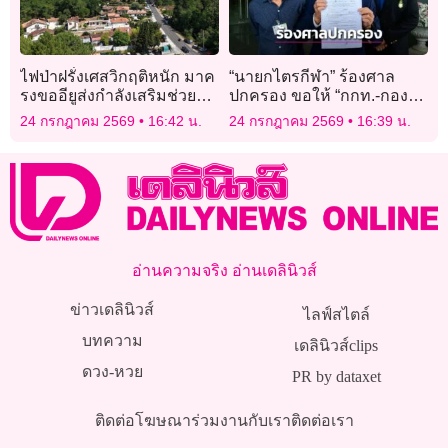
ไฟป่าฝรั่งเศสวิกฤติหนัก มาค
“นายกไตรกีฬา” ร้องศาล
รงขออียูส่งกำลังเสริมช่วยดับ
ปกครอง ขอให้ “กกท.-กองทุ
เพลิง
นกีฬาฯ” เปิดเผยเอกสาร
24 กรกฎาคม 2569
16:42 น.
24 กรกฎาคม 2569
16:39 น.
ข้อมูลการใช้งบกว่า 4.8 พัน
ล้าน
อ่านความจริง อ่านเดลินิวส์
ข่าวเดลินิวส์
ไลฟ์สไตล์
บทความ
เดลินิวส์clips
ดวง-หวย
PR by dataxet
ติดต่อโฆษณา
ร่วมงานกับเรา
ติดต่อเรา