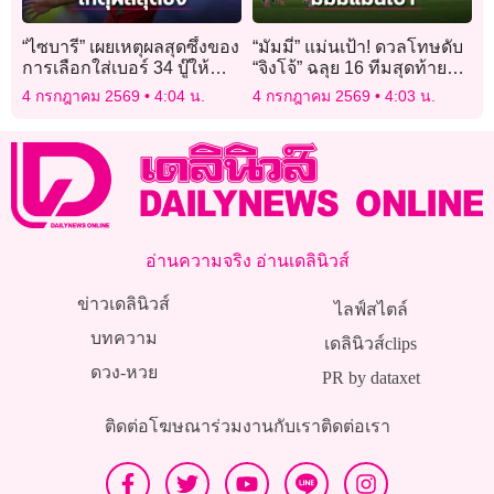
“ไซบารี” เผยเหตุผลสุดซึ้งของ
“มัมมี่” แม่นเป้า! ดวลโทษดับ
การเลือกใส่เบอร์ 34 บู๊ให้
“จิงโจ้” ฉลุย 16 ทีมสุดท้าย
“เสือใต้”
บอลโลก
4 กรกฎาคม 2569
4:04 น.
4 กรกฎาคม 2569
4:03 น.
อ่านความจริง อ่านเดลินิวส์
ข่าวเดลินิวส์
ไลฟ์สไตล์
บทความ
เดลินิวส์clips
ดวง-หวย
PR by dataxet
ติดต่อโฆษณา
ร่วมงานกับเรา
ติดต่อเรา