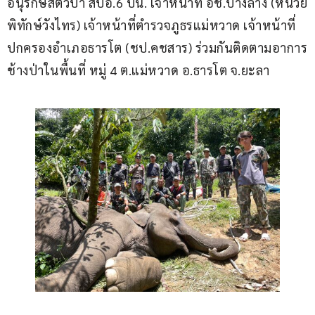
อนุรักษ์สัตว์ป่า สบอ.6 ปน. เจ้าหน้าที่ อช.บางลาง (หน่วย
พิทักษ์วังไทร) เจ้าหน้าที่ตำรวจภูธรแม่หวาด เจ้าหน้าที่
ปกครองอำเภอธารโต (ชป.คชสาร) ร่วมกันติดตามอาการ
ช้างป่าในพื้นที่ หมู่ 4 ต.แม่หวาด อ.ธารโต จ.ยะลา