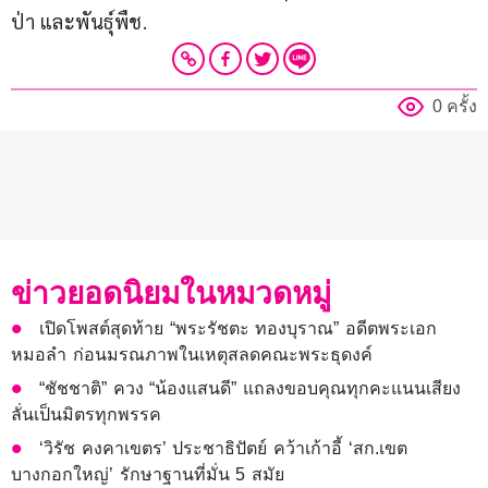
ป่า และพันธุ์พืช.
0 ครั้ง
ข่าวยอดนิยมในหมวดหมู่
เปิดโพสต์สุดท้าย “พระรัชตะ ทองบุราณ” อดีตพระเอก
หมอลำ ก่อนมรณภาพในเหตุสลดคณะพระธุดงค์
“ชัชชาติ” ควง “น้องแสนดี” แถลงขอบคุณทุกคะแนนเสียง
ลั่นเป็นมิตรทุกพรรค
‘วิรัช คงคาเขตร’ ประชาธิปัตย์ คว้าเก้าอี้ ‘สก.เขต
บางกอกใหญ่’ รักษาฐานที่มั่น 5 สมัย