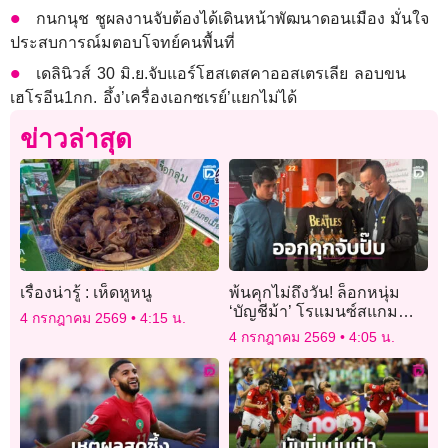
กนกนุช ชูผลงานจับต้องได้เดินหน้าพัฒนาดอนเมือง มั่นใจ
ประสบการณ์มตอบโจทย์คนพื้นที่
เดลินิวส์ 30 มิ.ย.จับแอร์โฮสเตสคาออสเตรเลีย ลอบขน
เฮโรอีน1กก. อึ้ง’เครื่องเอกซเรย์’แยกไม่ได้
ข่าวล่าสุด
เรื่องน่ารู้ : เห็ดหูหนู
พ้นคุกไม่ถึงวัน! ล็อกหนุ่ม
‘บัญชีม้า’ โรแมนซ์สแกม
4 กรกฎาคม 2569
4:15 น.
ลวงรักสาวใหญ่ตุ๋นเทรดหุ้น
4 กรกฎาคม 2569
4:05 น.
ทอง