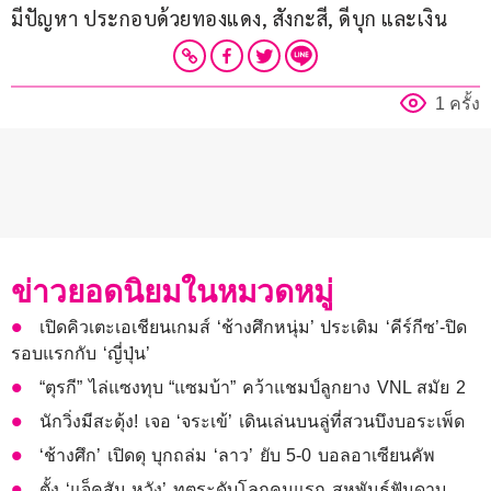
มีปัญหา ประกอบด้วยทองแดง, สังกะสี, ดีบุก และเงิน
1 ครั้ง
ข่าวยอดนิยมในหมวดหมู่
เปิดคิวเตะเอเชียนเกมส์ ‘ช้างศึกหนุ่ม’ ประเดิม ‘คีร์กีซ’-ปิด
รอบแรกกับ ‘ญี่ปุ่น’
“ตุรกี” ไล่แซงทุบ “แซมบ้า” คว้าแชมป์ลูกยาง VNL สมัย 2
นักวิ่งมีสะดุ้ง! เจอ ‘จระเข้’ เดินเล่นบนลู่ที่สวนบึงบอระเพ็ด
‘ช้างศึก’ เปิดดุ บุกถล่ม ‘ลาว’ ยับ 5-0 บอลอาเซียนคัพ
ตั้ง ‘แจ็คสัน หวัง’ ทูตระดับโลกคนแรก สหพันธ์ฟันดาบ