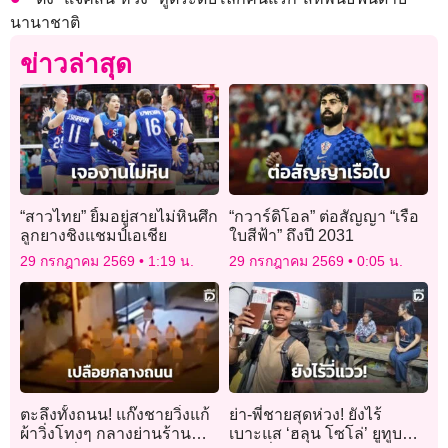
นานาชาติ
ข่าวล่าสุด
“สาวไทย” ยิ้มอยู่สายไม่หินศึก
“กวาร์ดิโอล” ต่อสัญญา “เรือ
ลูกยางชิงแชมป์เอเชีย
ใบสีฟ้า” ถึงปี 2031
29 กรกฎาคม 2569
1:19 น.
29 กรกฎาคม 2569
0:05 น.
ตะลึงทั้งถนน! แก๊งชายวิ่งแก้
ย่า-พี่ชายสุดห่วง! ยังไร้
ผ้าวิ่งโทงๆ กลางย่านร้าน
เบาะแส ‘ฮลุน โซโล่’ ยูทูบ