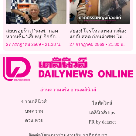
สยบรอยร้าว! ‘นนพ.’ กอด
สยอง! โจรโหดแทงสาวท้อง
หวานชื่น ‘เสี่ยหนู’ จิกกัด
แก่ดับสลด ก่อนผ่าศพขโมย
สัมพันธ์ร้าวฉานยังกะหน้า
ทารก
27 กรกฎาคม 2569
21:38 น.
27 กรกฎาคม 2569
21:30 น.
‘แครมบูเล่’
อ่านความจริง อ่านเดลินิวส์
ข่าวเดลินิวส์
ไลฟ์สไตล์
บทความ
เดลินิวส์clips
ดวง-หวย
PR by dataxet
ติดต่อโฆษณา
ร่วมงานกับเรา
ติดต่อเรา