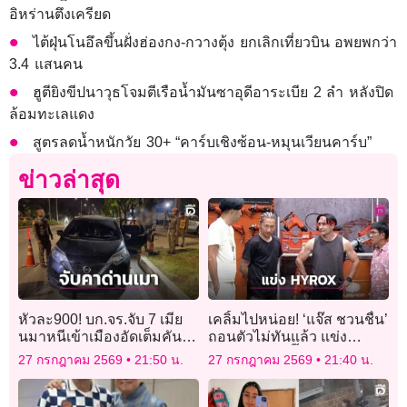
อิหร่านตึงเครียด
ไต้ฝุ่นโนอึลขึ้นฝั่งฮ่องกง-กวางตุ้ง ยกเลิกเที่ยวบิน อพยพกว่า
3.4 แสนคน
ฮูตียิงขีปนาวุธโจมตีเรือน้ำมันซาอุดีอาระเบีย 2 ลำ หลังปิด
ล้อมทะเลแดง
สูตรลดน้ำหนักวัย 30+ “คาร์บเชิงซ้อน-หมุนเวียนคาร์บ”
ข่าวล่าสุด
หัวละ900! บก.จร.จับ 7 เมีย
เคลิ้มไปหน่อย! ‘แจ๊ส ชวนชื่น’
นมาหนีเข้าเมืองอัดเต็มคันรถ
ถอนตัวไม่ทันแล้ว แข่ง
ขับเข้าด่านเป่าเมาขับ
‘HYROX’ – ‘ตั๊ก บริบูรณ์’ จ่าย
27 กรกฎาคม 2569
21:50 น.
27 กรกฎาคม 2569
21:40 น.
เงินสมัครเรียบร้อย