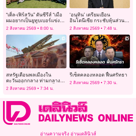
“เติ้ล-เฟิร์สวัน” ดันซีรีส์ “เมื่อ
‘อนุทิน’ เตรียมเยือน
ผมอยากเป็นยูทูบเบอร์แข่งกับ
อินโดนีเซีย กระชับหุ้นส่วน
แฟนเก่า You(r)tuber Series”
ยุทธศาสตร์ไทย-อินโดฯ มุ่ง
2 สิงหาคม 2569
8:00 น.
2 สิงหาคม 2569
7:48 น.
ปังตั้งแต่เริ่ม
เปิดประตูการค้า การลงทุน
สหรัฐเตือนพลเมืองใน
รีเซ็ตคลองหลอด ฟื้นศรัทธา
ตะวันออกกลาง ท่ามกลาง
2 สิงหาคม 2569
7:30 น.
ความเสี่ยงการโจมตีครั้งใหม่
2 สิงหาคม 2569
7:34 น.
อ่านความจริง อ่านเดลินิวส์