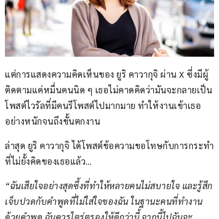
แต่การแสดงความคิดเห็นของ ยูริ คาวากุจิ ผ่าน X ซึ่งมีผู้
ติดตามแค่หมื่นคนนิด ๆ เธอไม่คาดคิดว่ามันจะกลายเป็น
โพสต์ไวรัลที่มีคนรีโพสต์ไปมากมาย ทำให้งานเข้าเธอ
อย่างหนักจนถึงขั้นตกงาน
ล่าสุด ยูริ คาวากุจิ ได้โพสต์ข้อความขอโทษกับการกระทำ
ที่ไม่ยั้งคิดของเธอแล้ว…
“ฉันเสียใจอย่างสุดซึ้งที่ทำให้หลายคนไม่สบายใจ และรู้สึก
เจ็บปวดกับคำพูดที่ไม่ใส่ใจของฉัน ในฐานะคนที่ทำงาน
ด้วยคำพูด ฉันควรไตร่ตรองให้ดีกว่านี้ จากนี้ไปฉันจะ