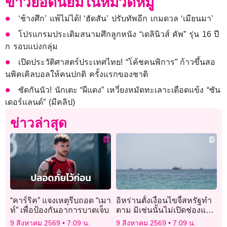
ข่าวยอดนิยมในหมวดหมู่
‘ช้างศึก’ แพ้ไม่ได้! ‘ฮัดสัน’ ปรับทัพอีก เกมดวล ‘เมียนมา’
โปรแกรมประเดิมสนามศึกลูกหนัง “เดลินิวส์ คัพ” รุ่น 16 ปี
ก รอบแบ่งกลุ่ม
เปิดประวัติศาสตร์ประเทศไทย! “โค้ชคนพิการ” ก้าวขึ้นสอ
นพิคเคิลบอลให้คนปกติ ครั้งแรกของชาติ
ซัดกันนัว! นักเตะ “ผีแดง” เหวี่ยงหมัดทะเลาะเดือดแข้ง “ซัน
เดอร์แลนด์” (มีคลิป)
ข่าวล่าสุด
“คาร์ริค” แจงเหตุรีบถอด “เมา
อิหร่านตั้งเงื่อนไขจี้สหรัฐทำ
ท์” เพื่อป้องกันอาการบาดเจ็บ
ตาม มิเช่นนั้นไม่เปิดช่องแคบ
ฮอร์มุซ
9 สิงหาคม 2569
7:09 น.
9 สิงหาคม 2569
7:09 น.