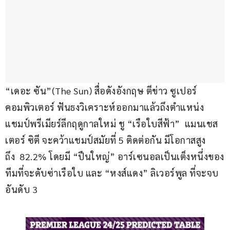
“เดอะ ซัน”(The Sun) สื่อดังอังกฤษ ตีข่าว ซูเปอร์
คอมพิวเตอร์ ฟันธงวิเคราะห์ออกมาแล้วถึงตำแหน่ง
แชมป์พรีเมียร์ลีกฤดูกาลใหม่ ชู “เรือใบสีฟ้า”  แมนเชส
เตอร์ ซิตี จะคว้าแชมป์สมัยที่ 5 ติดต่อกัน มีโอกาสสูง
ถึง  82.2% โดยมี “ปืนใหญ่” อาร์เซนอลเป็นเต็งหนึ่งของ
ทีมที่จะดับซ่าเรือใบ และ “หงส์แดง” ลิเวอร์พูล ที่จะจบ
อันดับ 3