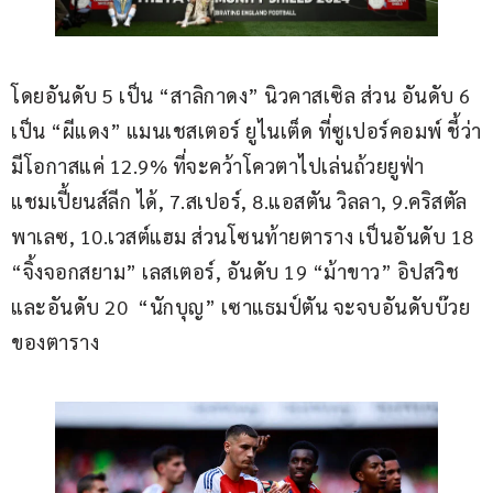
โดยอันดับ 5 เป็น “สาลิกาดง” นิวคาสเซิล ส่วน อันดับ 6 
เป็น “ผีแดง” แมนเชสเตอร์ ยูไนเต็ด ที่ซูเปอร์คอมพ์ ชี้ว่า
มีโอกาสแค่ 12.9% ที่จะคว้าโควตาไปเล่นถ้วยยูฟ่า 
แชมเปี้ยนส์ลีก ได้, 7.สเปอร์, 8.แอสตัน วิลลา, 9.คริสตัล 
พาเลซ, 10.เวสต์แฮม ส่วนโซนท้ายตาราง เป็นอันดับ 18 
“จิ้งจอกสยาม” เลสเตอร์, อันดับ 19 “ม้าขาว” อิปสวิช 
และอันดับ 20  “นักบุญ” เซาแธมป์ตัน จะจบอันดับบ๊วย
ของตาราง