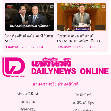
โกงท้องถิ่นต้องไม่จบที่ “บิ๊กข
“ไซสมพอน พมวิหาน”
รก.”
ประธานสภาแห่งชาติลาว
ถึงแก่อสัญกรรมในวัย 69 ปี
9 สิงหาคม 2569
7:00 น.
9 สิงหาคม 2569
6:51 น.
อ่านความจริง อ่านเดลินิวส์
ข่าวเดลินิวส์
ไลฟ์สไตล์
บทความ
เดลินิวส์clips
ดวง-หวย
PR by dataxet