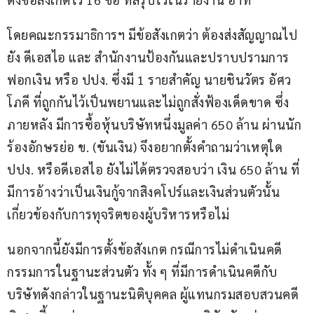
โดยคณะกรรมาธิ​การฯ​ มีข้อสังเกต​ว่า​ ต้องส่งสัญญาณ​ไป
ยัง ดีเอสไอ​ และ​ สำนักงานป้องกันและปราบปรามการ
ฟอกเงิน​ หรือ​ ปปง.​ ซึ่งมี​ 1 รายสำคัญ​ นายชินวัตร​ อัศว
โภคี​ ที่ถูกกันไว้เป็นพยาน​และไม่ถูกสั่งฟ้องเด็ดขาด​ ซึ่ง
ภายหลัง​ มีการซื้อหุ้นบริษัทหนึ่งมูลค่า​ 650 ล้าน​ ผ่านนัก
ร้องอักษรย่อ​ ข​. (ขันเงิน) จึงอยากตั้งคำถามว่าเหตุใด​ 
ปปง. หรือดีเอสไอ​ ยังไม่ได้ตรวจสอบว่า​ เงิน​ 650 ล้าน​ ที่
มีการอ้างว่าเป็นเงินกู้จากสิงคโปร์​และเงินส่วนตัว​นั้น 
เกี่ยวข้องกับการทุจริตของผู้บริหารหรือไม่​  
นอกจากนี้ยังมีการตั้งข้อสังเกต​ กรณีการไม่ดำเนินคดี
กรรมการในฐานะส่วนตัว​ ทั้ง ๆ ที่มีการดำเนินคดีกับ
บริษัทดังกล่าวในฐานะนิติบุคคล ผู้แทนกรมสอบสวนคดี