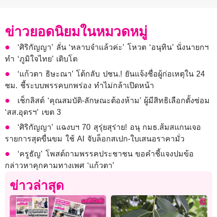
ข่าวยอดนิยมในหมวดหมู่
‘ศิริกัญญา’ ลั่น ‘หลาบจำแล้วค่ะ’ โหวต ‘อนุทิน’ นั่งนายกฯ
ทำ ‘ภูมิใจไทย’ เติบโต
‘แก้วตา ธิษะณา’ โต้กลับ ปชน.! ยันแจ้งชื่อผู้ก่อเหตุใน 24
ชม. ชี้ระบบพรรคบกพร่อง ทำไม่กล้าเปิดหน้า
เช็กลิสต์ ‘คุณสมบัติ-ลักษณะต้องห้าม’ ผู้มีสิทธิเลือกตั้งซ่อม
‘สส.อุดรฯ’ เขต 3
‘ศิริกัญญา’ แฉงบฯ 70 สุรุ่ยสุร่าย! อนุ กมธ.ส้มสแกนเจอ
รายการสุดขื่นขม ใช้ AI จับล็อกสเปก-ใบเสนอราคามั่ว
‘ครูธัญ’ โพสต์ถามพรรคประชาชน ขอคำชี้แจงปมข้อ
กล่าวหาคุกคามทางเพศ ‘แก้วตา’
ข่าวล่าสุด