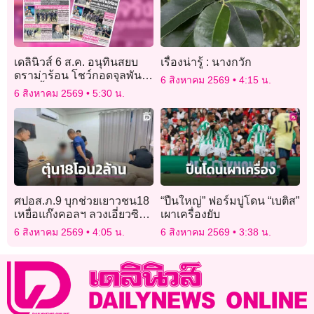
เดลินิวส์ 6 ส.ค. อนุทินสยบ
เรื่องน่ารู้ : นางกวัก
ดราม่าร้อน โชว์กอดจุลพันธ์
6 สิงหาคม 2569
4:15 น.
แดง-น้ำเงินกลมกล่อม
6 สิงหาคม 2569
5:30 น.
ศปอส.ภ.9 บุกช่วยเยาวชน18
“ปืนใหญ่” ฟอร์มบู่โดน “เบติส”
เหยื่อแก๊งคอลฯ ลวงเอี่ยวซิมผี
เผาเครื่องยับ
หลอกโอน 2 ล้าน
6 สิงหาคม 2569
4:05 น.
6 สิงหาคม 2569
3:38 น.