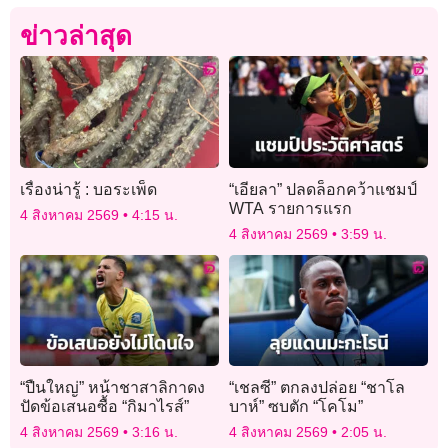
ข่าวล่าสุด
เรื่องน่ารู้ : บอระเพ็ด
“เอียลา” ปลดล็อกคว้าแชมป์
WTA รายการแรก
4 สิงหาคม 2569
4:15 น.
4 สิงหาคม 2569
3:59 น.
“ปืนใหญ่” หน้าชาสาลิกาดง
“เชลซี” ตกลงปล่อย “ชาโล
ปัดข้อเสนอซื้อ “กิมาไรส์”
บาห์” ซบตัก “โคโม”
4 สิงหาคม 2569
3:16 น.
4 สิงหาคม 2569
2:05 น.