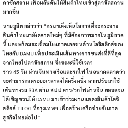
คาซัคสถาน
เพื่อผลันดันให้สินค้าไทยเข้าสู่คาซัคสถาน
มากขึ้น
นายภูสิต
กล่าวว่า
 “
กรมฯเล็งเห็นโอกาสที่จะกระจาย
สินค้าไทยมายังตลาดใหม่ๆ
ที่มีศักยภาพมากในภูมิภาค
นี้
และพร้อมจะเชื่อมโยงภาคเอกชนด้านโลจิสติกส์ของ
ไทย
กับ
 DAMU 
เพื่อประเมินเส้นทางการขนส่งที่ดีที่สุด
จากไทยไปคาซักสถาน
ซึ่งขณะนี้ใช้เวลา
ราว
 45 
วัน
ผ่านจีนทางเรือและรถไฟ
ในอนาคตคาดว่า
จะสามารถลดระยะเวลาลงได้ครึ่งหนึ่ง
หากปรับมาใช้
เส้นทางรถ
 R3A 
ผ่าน
สปป
.
ลาว
/
รถไฟผ่านจีน
ตลอดจน
ได้เชิญชวนให้
 DAMU 
มาเข้าร่วมงานแสดงสินค้าโลจิ
สติกส์
 TILOG 
ที่กรุงเทพฯ
เพื่อสร้างเครือข่ายกับภาค
ธุรกิจไทยต่อไป
“