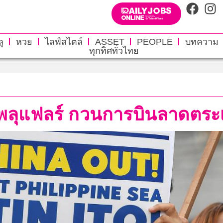
ู
หวย
ไลฟ์สไตล์
ASSET
PEOPLE
บทความ
ทุกทิศทั่วไทย
อยพลุแฟลร์ กวนการบินลาดตร