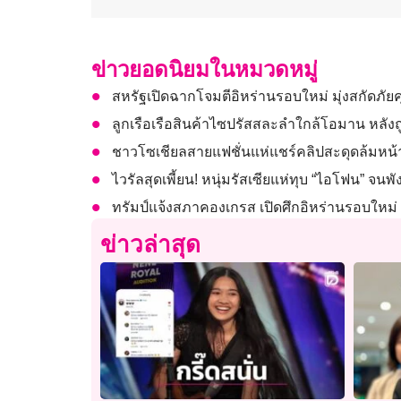
ข่าวยอดนิยมในหมวดหมู่
สหรัฐเปิดฉากโจมตีอิหร่านรอบใหม่ มุ่งสกัดภั
ลูกเรือเรือสินค้าไซปรัสสละลำใกล้โอมาน หลัง
ชาวโซเชียลสายแฟชั่นแห่แชร์คลิปสะดุดล้มหน
ไวรัลสุดเพี้ยน! หนุ่มรัสเซียแห่ทุบ “ไอโฟน” จนพ
ทรัมป์แจ้งสภาคองเกรส เปิดศึกอิหร่านรอบใหม่
ข่าวล่าสุด