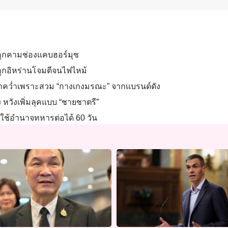
ยคุกคามช่องแคบฮอร์มุซ
ถูกอิหร่านโจมตีจนไฟไหม้
้าคว่ำเพราะสวม “กางเกงมรณะ” จากแบรนด์ดัง
ัง หวังเพิ่มลุคแบบ “ชายชาตรี”
 ใช้อำนาจทหารต่อได้ 60 วัน