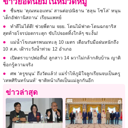
ข่าวยอดนิยมในหมวดหมู่
ชื่นชม ‘คุณหมอแทน’ สานต่อปณิธาน ‘ฮลุน โซโล่’ หนุน
‘เด็กอัฟกานิสถาน’ เรียนแพทย์
ทำดีไม่ได้ดี! ช่วยพี่ตาม จยย. โดนไม้ฟาด-โดนฉกยาริส
สุดท้ายโจรปอดกระตุก ขับไปจอดทิ้งใกล้ๆ ซะงั้น!
แม่น้ำโขงนครพนมทะลุ 10 เมตร เตือนรับมือฝนหนักถึง
10 ส.ค. เฝ้าระวังน้ำท่วม 12 อำเภอ
เปิดตราบาปพ่อหื่น! ลูกสาว 14 ผวาไม่กล้ากลับบ้าน ญาติ
ช็อกรู้ความจริง
ศพ ‘ครูขนุน’ ถึงวัดแล้ว! แม่ร่ำไห้ภูมิใจลูกเรียนจบเป็นครู
‘เทพศิรินทร์นนท์’ ชาติหน้าเกิดเป็นแม่ลูกกันอีก
ข่าวล่าสุด