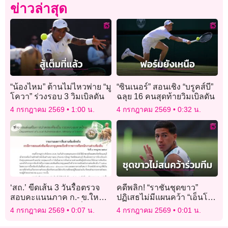
ข่าวล่าสุด
“น้องไหม” ต้านไม่ไหวพ่าย “มู
“ซินเนอร์” สอนเชิง “บรูคส์บี”
โควา” ร่วงรอบ 3 วิมเบิลดัน
ฉลุย 16 คนสุดท้ายวิมเบิลดัน
4 กรกฎาคม 2569
1:00 น.
4 กรกฎาคม 2569
0:32 น.
‘สถ.’ ขีดเส้น 3 วันรื้อตรวจ
คดีพลิก! “ราชันชุดขาว”
สอบคะแนนภาค ก.- ข.ใหม่
ปฏิเสธไม่มีแผนคว้า “เอ็นโซ”
15,520 คน พบใครเอี่ยวโกง
ร่วมทัพ
4 กรกฎาคม 2569
0:07 น.
4 กรกฎาคม 2569
0:01 น.
ฟัน วินัย-อาญา