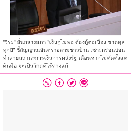
"วีระ" ลั่นกลางสภา "เงินกูไม่พอ ต้องกู้ต่อเนื่อง ขาดดุล
ทุกปี" ชี้สัญญาณอันตรายลามชาวบ้าน เซาะกร่อนบ่อน
ทำลายสถานะการเงินการคลังรัฐ เตือนหากไม่ตัดตั้งแต่
ต้นมือ จะเป็นวิกฤติไร้ทางแก้