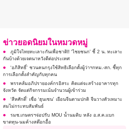
ข่าวยอดนิยมในหมวดหมู่
ภูมิใจไทยทะเลาะกันเพื่อชาติ!! ‘ไชยชนก’ ชี้ 2 น. ทะเลาะ
กันบ้างด้วยเจตนาหวังดีต่อประเทศ
‘อภิสิทธิ์’ ชวนคนกรุงใช้สิทธิเลือกตั้งผู้ว่าฯกทม.-สก. ชี้ทุก
การเลือกตั้งสำคัญกับทุกคน
พรรคส้มอภิปรายองค์กรอิสระ คิดแต่จะสร้างอาคารทุก
จังหวัด จัดแต่กิจกรรมเน้นจำนวนผู้เข้าร่วม
‘สีหศักดิ์’ เชื่อ ‘ฮุนเซน’ เยือนจีนตามปกติ จีนวางตัวเหมาะ
สมไม่กระทบสัมพันธ์
รมช.เกษตรฯจ่อปรับ MOU น้ำนมดิบ หลัง อ.ส.ค.แบก
ขาดทุน-นมค้างสต๊อกอื้อ