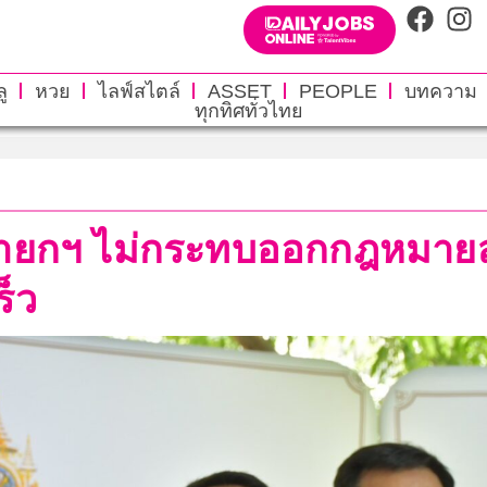
ู
หวย
ไลฟ์สไตล์
ASSET
PEOPLE
บทความ
ทุกทิศทั่วไทย
ยนนายกฯ ไม่กระทบออกกฎหมายส
็ว