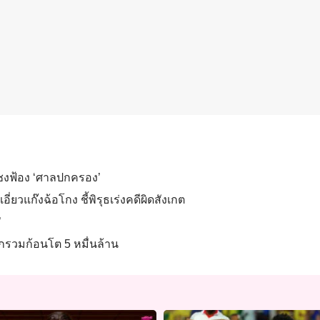
ึงเชงฟ้อง ‘ศาลปกครอง’
ี่ยวแก๊งฉ้อโกง ชี้พิรุธเร่งคดีผิดสังเกต
’
ซุกรวมก้อนโต 5 หมื่นล้าน