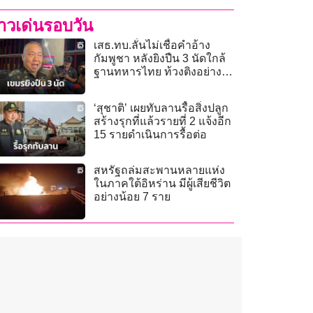
่าวเด่นรอบวัน
เสธ.ทบ.ลั่นไม่เชื่อคำอ้าง
กัมพูชา หลังยิงปืน 3 นัดใกล้
ฐานทหารไทย ท้วงติงอย่าง
หนักอย่าให้มีอีก
‘สุชาติ’ เผยทับลานรื้อสิ่งปลูก
สร้างรุกที่แล้วรายที่ 2 แจ้งอีก
15 รายดำเนินการรื้อต่อ
สหรัฐถล่มสะพานหลายแห่ง
ในภาคใต้อิหร่าน มีผู้เสียชีวิต
อย่างน้อย 7 ราย