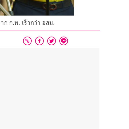
ก ก.พ. เร็วกว่า อสม.