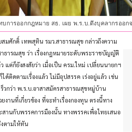
กระทบการออกกฎหมาย สธ. เผย พ.ร.บ.ดึงบุคลากรออกจา
ายสมศักดิ์ เทพสุทิน รมว.สาธารณสุข กล่าวถึงความ
ธารณสุข ว่า เรื่องกฎหมายระดับพระราชบัญญัติ
ว แต่ก็ยังสงสัยว่า เมื่อเป็น ครม.ใหม่ เปลี่ยนนายกฯ 
ได้ติดตามเรื่องแล้ว ไม่มีอุปสรรค เร่งอยู่แล้ว เช่น 
็วกว่า พ.ร.บ.อาสาสมัครสาธารณสุขหมู่บ้าน 
งานที่เกี่ยวข้อง ที่จะทำเรื่องกองทุน ตรงนี้ทาง
ประสานกับพรรคการมืองนั้น ทางพรรคเพื่อไทยเสนอ
่งตามให้ทัน