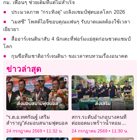
กม. เพื่อนๆ ช่วยเต็มที่แต่ไม่สำเร็จ
ประมวลภาพ “กระทิงดุ” เถลิงแชมป์ฟุตบอลโลก 2026
“เมสซี” โพสต์ไอจีขอบคุณแฟนๆ รับบาดแผลต้องใช้เวลา
เยียวยา
สื่ออาร์เจนตินาสับ 4 นักเตะที่ฟอร์มแย่สุดก่อนชวดแชมป์
โลก
กุนซือทีมชาติอาร์เจนตินา ขอเวลาทบทวนเรื่องอนาคต
ข่าวล่าสุด
“ร.ต.อ.ทศกัณฐ์ เสริม
สกร.ระดับอำเภอบางคนที
สำราญ”ส่งมอบสนามฟุตบอล
ต่อยอดมะพร้าวน้ำหอม
พัฒนาผลิตภัณฑ์
24 กรกฎาคม 2569
11:32 น.
24 กรกฎาคม 2569
11:30 น.
ต้นแบบ “แยมมะพร้าว”