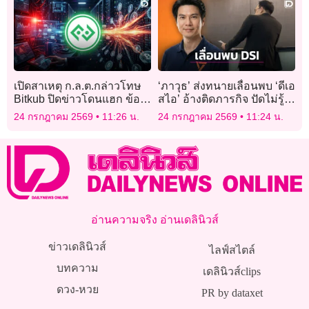
เปิดสาเหตุ ก.ล.ต.กล่าวโทษ
‘ภาวุธ’ ส่งทนายเลื่อนพบ ‘ดีเอ
Bitkub ปิดข่าวโดนแฮก ข้อ
สไอ’ อ้างติดภารกิจ ปัดไม่รู้
ควรรู้ของนักลงทุน
จักใครในแผนผัง Forex ของ
24 กรกฎาคม 2569
11:26 น.
24 กรกฎาคม 2569
11:24 น.
‘ดีเอสไอ’
อ่านความจริง อ่านเดลินิวส์
ข่าวเดลินิวส์
ไลฟ์สไตล์
บทความ
เดลินิวส์clips
ดวง-หวย
PR by dataxet