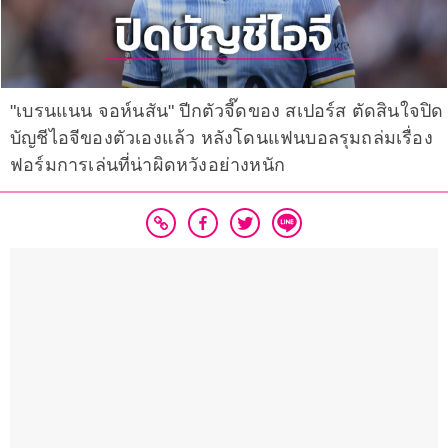
"เบรนแนน จอห์นสัน" ปีกตัวจี๊ดของ สเปอร์ส ตัดสินใจปิด
บัญชีไอจีของตัวเองแล้ว หลังโดนแฟนบอลรุมถล่มเรื่อง
ฟอร์มการเล่นที่น่าผิดหวังอย่างหนัก