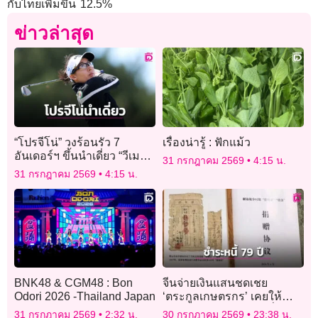
กับไทยเพิ่มขึ้น 12.5%
ข่าวล่าสุด
“โปรจีโน่” วงร้อนรัว 7
เรื่องน่ารู้ : ฟักแม้ว
อันเดอร์ฯ ขึ้นนำเดี่ยว “วีเมนส์
31 กรกฎาคม 2569
4:15 น.
โอเพ่น”
31 กรกฎาคม 2569
4:15 น.
BNK48 & CGM48 : Bon
จีนจ่ายเงินแสนชดเชย
Odori 2026 -Thailand Japan
‘ตระกูลเกษตรกร’ เคยให้
กองทัพ ‘ยืมข้าวสาร’ เมื่อ 79
31 กรกฎาคม 2569
2:32 น.
30 กรกฎาคม 2569
23:38 น.