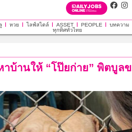
ู
หวย
ไลฟ์สไตล์
ASSET
PEOPLE
บทความ
ทุกทิศทั่วไทย
้านให้ “โป๊ยก่าย” พิตบูลขย้