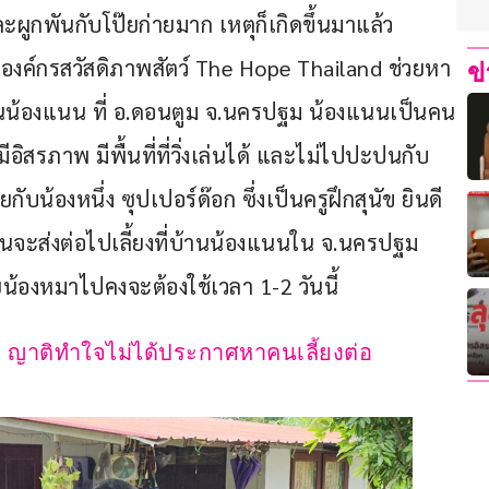
ะผูกพันกับโป๊ยก่ายมาก เหตุก็เกิดขึ้นมาแล้ว 
องค์กรสวัสดิภาพสัตว์ The Hope Thailand ช่วยหา
ข
บ้านน้องแนน ที่ อ.ดอนตูม จ.นครปฐม น้องแนนเป็นคน
่มีอิสรภาพ มีพื้นที่ที่วิ่งเล่นได้ และไม่ไปปะปนกับ
กับน้องหนึ่ง ซุปเปอร์ด๊อก ซึ่งเป็นครูฝึกสุนัข ยินดี
่อนจะส่งต่อไปเลี้ยงที่บ้านน้องแนนใน จ.นครปฐม 
ายน้องหมาไปคงจะต้องใช้เวลา 1-2 วันนี้
ลด ญาติทำใจไม่ได้ประกาศหาคนเลี้ยงต่อ