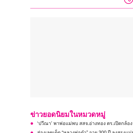
ข่าวยอดนิยมในหมวดหมู่
‘ปวีณา’ พาพ่อแม่พบ สสจ.อ่างทอง ตร.เปิดกล้องว
ส่องเลขเด็ด “หลวงพ่อดำ” อายุ 300 ปี ลงสรงแม