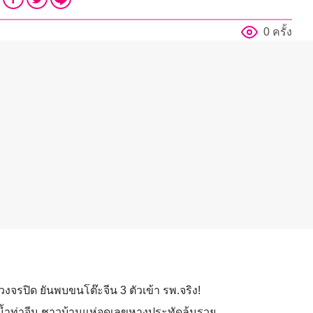
0 ครั้ง
งจรปิด ยันพบขนโต๊ะจีน 3 ตัวเข้า รพ.จริง!
่น้ำท่าจีน ชาวบ้านแห่จดเลขหางประทัดลุ้นรวย