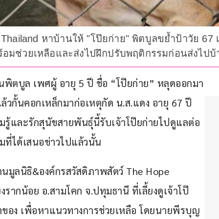
hailand หาบ้านให้ "โป๊ยก่าย" พิตบูลขย้ำป้าวัย 67 เส
ร้อมช่วยเหลือและส่งไปฝึกปรับพฤติกรรมก่อนส่งไปบ้
กันพิตบูล เพศผู้ อายุ 5 ปี ชื่อ “โป๊ยก่าย” หลุดออกมา
ล้วกั้นคอกเหล็กมาก่อเหตุกัด น.ส.แดง อายุ 67 ปี 
รู้และรักสุนัขสายพันธุ์นี้รับเจ้าโป๊ยก่ายไปดูแลต่อ
ตามที่ได้เสนอข่าวไปแล้วนั้น
ธานมูลนิธิ&องค์กรสวัสดิภาพสัตว์ The Hope 
รากน้อย อ.สามโคก จ.ปทุมธานี ที่เลี้ยงดูเจ้าโป๊
เจ้าของ เพื่อหาแนวทางการช่วยเหลือ โดยนายพีรบุญ 