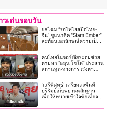
่าวเด่นรอบวัน
ยลโฉม “รถไฟไฮสปีดไทย-
จีน” ชูแนวคิด “Siam Ember”
สะท้อนเอกลักษณ์ความเป็น
ไทย ใช้ “สีชาไทย”
คนไทยในจอร์เจียระดมช่วย
ตามหา “ฮลุน โซโล่” ประสาน
สถานทูต-ทางการ เร่งหา
เบาะแสหลังขาดการติดต่อ
‘เสรีพิศุทธ์’ เตรียมลงพื้นที่
บุรีรัมย์เก็บพยานหลักฐาน
เพื่อให้ทนายเข้าใจข้อเท็จจริง
ก่อนไต่สวนคดี