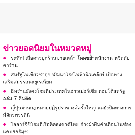
ข่าวยอดนิยมในหมวดหมู่
ระทึก! เสือดาวบุกร้านขายเหล้า โดดขย้ำพนักงาน หวิดดับ
คาร้าน
สหรัฐไฟเขียวซาอุฯ พัฒนาโรงไฟฟ้านิวเคลียร์ เปิดทาง
เสริมสมรรถนะยูเรเนียม
อิหร่านยังคงโจมตีประเทศในอ่าวเปอร์เซีย ตอบโต้สหรัฐ
ถล่ม 7 คืนติด
ญี่ปุ่นผ่านกฎหมายปฏิรูปราชวงศ์ครั้งใหญ่ แต่ยังปิดทางการ
มีจักรพรรดินี
ไออาร์จีซีโจมตีเรือติดธงชาติไทย อ้างฝ่าฝืนคำเตือนในช่อง
แคบฮอร์มุซ