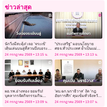
ข่าวล่าสุด
นักวิ่งมีสะดุ้ง! เจอ ‘จระเข้’
“ประเสริฐ” มอบนโยบาย
เดินเล่นบนลู่ที่สวนบึงบอระ
ศธจ.ทั่วประเทศ ย้ำเป็นแม่ทัพ
เพ็ด
การศึกษาระดับจังหวัด
24 กรกฎาคม 2569
13:15 น.
24 กรกฎาคม 2569
13:13 น.
ผอ.รพ.อ่างทอง ยอมรับ!
‘ผบ.ฉก.นราธิวาส’ งัด ‘กฎ
บุคลากรจัดกิจกรรมกิน
อัยการศึก’ คุมเข้มทั่วจังหวัด
อาหารใกล้ไอซียูเด็ก เร่งสอบ
พร้อมเร่งตามล่า ‘โจรใต้’
24 กรกฎาคม 2569
13:09 น.
24 กรกฎาคม 2569
13:07 น.
ปมทารก 5 วันดับ