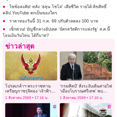
ไขข้อสงสัย! หลัง ‘ฮลุน โซโล่’ เสียชีวิต รายได้-ลิขสิทธิ์
คลิป YouTube ตกเป็นของใคร
ราคาทองวันนี้ 31 ก.ค. 69 ปรับตัวลดลง 100 บาท
เช็กด่วน! บัญชีกลางอัปเดต ‘บัตรสวัสดิการแห่งรัฐ’ ส.ค.นี้
โอนเงินวันไหน ได้กี่บาท?
ข่าวล่าสุด
โปรดเกล้าฯ พระราชทาน
‘กรมศิลป์’ สั่งระงับเดินสายไฟ
เหรียญราชรุจิทอง ‘เจ้าฟ้าพัช
‘เมืองโบราณศรีเทพ’ พบทำ
รกิติยาภาฯ-เจ้าฟ้าสิริวัณณว
ไม่ตรงแบบจนเกิดทัศนอุจาด
1 สิงหาคม 2569
17:16 น.
1 สิงหาคม 2569
17:16 น.
รีฯ-เจ้าฟ้าทีปังกรฯ’