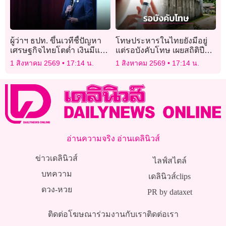
ผู้ว่าฯ ธปท. ขึ้นเวทีชี้ปัญหา
โทษประหารในไทยยังมีอยู่
เศรษฐกิจไทยโตต่ำ เงินมีแต่
แต่รอบังคับโทษ เผยสถิติปี
ไปไม่ถึงธุรกิจ
2569 มีมากถึง 480 ราย
1 สิงหาคม 2569
17:14 น.
1 สิงหาคม 2569
17:14 น.
อ่านความจริง อ่านเดลินิวส์
ข่าวเดลินิวส์
ไลฟ์สไตล์
บทความ
เดลินิวส์clips
ดวง-หวย
PR by dataxet
ติดต่อโฆษณา
ร่วมงานกับเรา
ติดต่อเรา