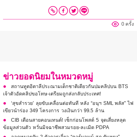
0 ครั้ง
ข่าวยอดนิยมในหมวดหมู่
สถานทูตอิตาลีประณามเด็กชาติเดียวกันปมคลิปบน BTS
เจ้าตัวอัดคลิปขอโทษ-เตรียมถูกส่งกลับประเทศ!
‘สุขสำรวย’ ลุยขับเคลื่อนต่อทันที หลัง “อนุฯ SML พลัส” ไฟ
เขียวนำร่อง 349 โครงการ วงเงินกว่า 99.5 ล้าน
CIB เตือนสายคอนเทนต์! เช็กก่อนโพสต์ 5 จุดเสี่ยงหลุด
ข้อมูลส่วนตัว หวั่นมิจฉาชีพสวมรอย-ละเมิด PDPA
ออกหมายจับ 2 ตัวการเอี่ยว “คาร์บอมบ์ สภ.ตันหยง”