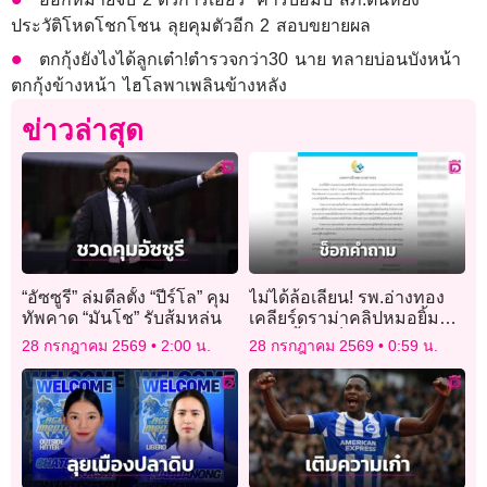
ประวัติโหดโชกโชน ลุยคุมตัวอีก 2 สอบขยายผล
ตกกุ้งยังไงได้ลูกเต๋า!ตำรวจกว่า30 นาย ทลายบ่อนบังหน้า
ตกกุ้งข้างหน้า ไฮโลพาเพลินข้างหลัง
ข่าวล่าสุด
“อัซซูรี” ล่มดีลตั้ง “ปีร์โล” คุม
ไม่ได้ล้อเลียน! รพ.อ่างทอง
ทัพคาด “มันโช” รับส้มหล่น
เคลียร์ดราม่าคลิปหมอยิ้ม
แถลงย้ำแค่ช็อกคำถามนัก
28 กรกฎาคม 2569
2:00 น.
28 กรกฎาคม 2569
0:59 น.
ข่าว