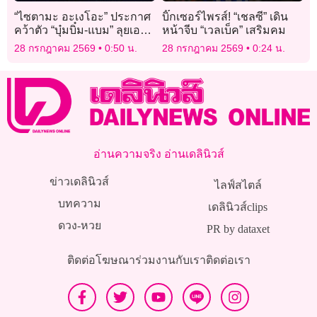
“ไซตามะ อะเงโอะ” ประกาศ
บิ๊กเซอร์ไพรส์! “เชลซี” เดิน
คว้าตัว “บุ๋มบิ๋ม-แบม” ลุยเอ
หน้าจีบ “เวลเบ็ค” เสริมคม
สวี.ลีก
28 กรกฎาคม 2569
0:50 น.
28 กรกฎาคม 2569
0:24 น.
อ่านความจริง อ่านเดลินิวส์
ข่าวเดลินิวส์
ไลฟ์สไตล์
บทความ
เดลินิวส์clips
ดวง-หวย
PR by dataxet
ติดต่อโฆษณา
ร่วมงานกับเรา
ติดต่อเรา