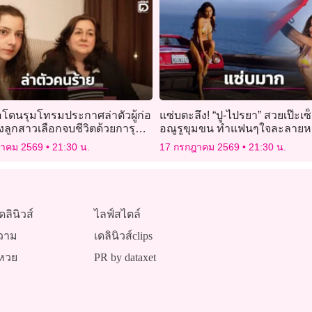
่อโดนรุมโทรมประกาศล่าตัวผู้ก่อ
แซ่บตะลึง! “ปู-ไปรยา” สวยเป๊ะเซ็
ังลูกสาวเลือกจบชีวิตด้วยการุณย
อณูรูขุมขน ทำแฟนๆใจละลายห
ฎาคม 2569
21:30 น.
17 กรกฎาคม 2569
21:30 น.
ดลินิวส์
ไลฟ์สไตล์
วาม
เดลินิวส์clips
หวย
PR by dataxet