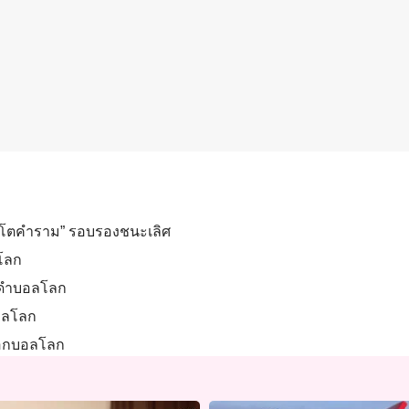
สิงโตคำราม” รอบรองชนะเลิศ
ลโลก
ิงดำบอลโลก
บอลโลก
ชือกบอลโลก