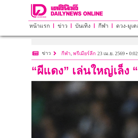
หน้าแรก
ข่าว
บันเทิง
กีฬา
ดวง-มูเตล
ข่าว
กีฬา
,
พรีเมียร์ลีก
23 เม.ย. 2569 • 0:02
“ผีแดง” เล่นใหญ่เล็ง