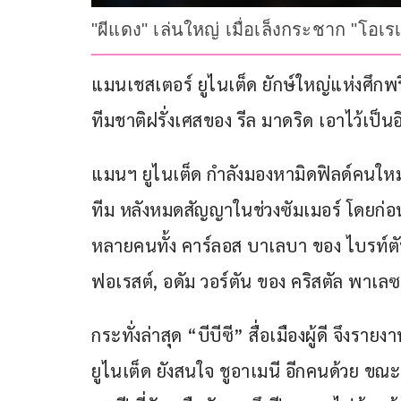
"ผีแดง" เล่นใหญ่ เมื่อเล็งกระชาก "โอเ
แมนเชสเตอร์ ยูไนเต็ด ยักษ์ใหญ่แห่งศึกพรีเ
ทีมชาติฝรั่งเศสของ รีล มาดริด เอาไว้เป็น
แมนฯ ยูไนเต็ด กำลังมองหามิดฟิลด์คนใหม่
ทีม หลังหมดสัญญาในช่วงซัมเมอร์ โดยก่อน
หลายคนทั้ง คาร์ลอส บาเลบา ของ ไบรท์ตั
ฟอเรสต์, อดัม วอร์ตัน ของ คริสตัล พาเล
กระทั่งล่าสุด “บีบีซี” สื่อเมืองผู้ดี จึงร
ยูไนเต็ด ยังสนใจ ชูอาเมนี อีกคนด้วย ขณะ