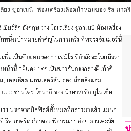
รเลียง ชูอาเมนี" ห้องเครื่องเลือดน้ำหอมของ รีล มา
มียร์ลีก อังกฤษ วาง โอเรเลียง ชูอาเมนี ห้องเครื่อง
อีกหนึ่งเป้าหมายสำคัญในการเสริมทัพช่วงซัมเมอร์นี้
เพื่อเป็นตัวแทนของ กาเซมิโร ที่กำลังจะโบกมือลา
หน้านี้ “ผีแดง” ตกเป็นข่าวกับกองกลางฝีเท้าดี
น, เอลเลียต แอนเดอร์สัน ของ น็อตติงแฮม 
ซ และ ซานโดร โตนาลี ของ นิวคาสเซิล ยูไนเต็ด
ายงานว่า นอกจากมิดฟิลด์ทั้งหมดที่กล่าวมาแล้ว แมนฯ 
ที่ รีล มาดริด ก็อาจจะพิจารณาปล่อย ดาวเตะวัย 
ข