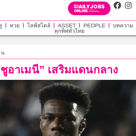
ู
หวย
ไลฟ์สไตล์
ASSET
PEOPLE
บทความ
ทุกทิศทั่วไทย
 น.
 “ชูอาเมนี” เสริมแดนกลาง