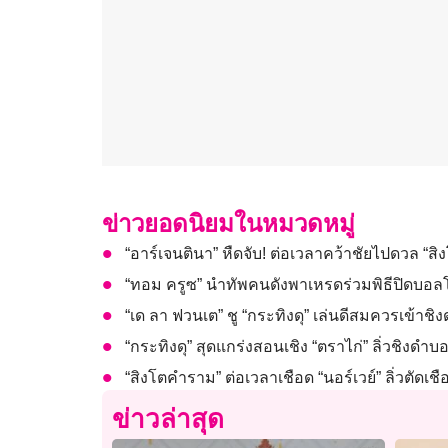
ข่าวยอดนิยมในหมวดหมู่
“อาร์เจนตินา” หืดจับ! ต่อเวลาคว้าชัยไปดวล “
“ทอม ครูซ” นำทัพคนดังพาเหรดร่วมพิธีปิดบอ
“เด ลา ฟวนเต” ชู “กระทิงดุ” เล่นดีสมควรเข้าช
“กระทิงดุ” สุดแกร่งสอนเชิง “ตราไก่” ลิ่วชิงดำ
“สิงโตคำราม” ต่อเวลาเชือด “นอร์เวย์” ลิ่วตัดเ
ข่าวล่าสุด