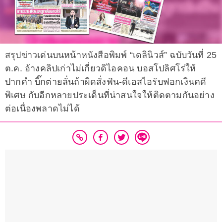
สรุปข่าวเด่นบนหน้าหนังสือพิมพ์ “เดลินิวส์” ฉบับวันที่ 25
ต.ค. อ้างคลิปเก่าไม่เกี่ยวดิไอคอน บอสโปลิศโร่ให้
ปากคำ บิ๊กต่ายลั่นถ้าผิดสั่งฟัน-ดีเอสไอรับฟอกเงินคดี
พิเศษ กับอีกหลายประเด็นที่น่าสนใจให้ติดตามกันอย่าง
ต่อเนื่องพลาดไม่ได้