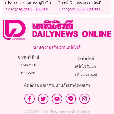
เปราะบางของเศรษฐกิจจีน
วิวาห์ ‘วิว วรรณรท’ ต้นปี
หน้า ยันหัวโบราณขอจัดงาน
7 กรกฎาคม 2569
20:08 น.
7 กรกฎาคม 2569
20:00 น.
ให้เกียรติพ่อแม่
อ่านความจริง อ่านเดลินิวส์
ข่าวเดลินิวส์
ไลฟ์สไตล์
บทความ
เดลินิวส์clips
ดวง-หวย
PR by dataxet
ติดต่อโฆษณา
ร่วมงานกับเรา
ติดต่อเรา
© 2026 บริษัท สี่พระยาการพิมพ์ จำกัด