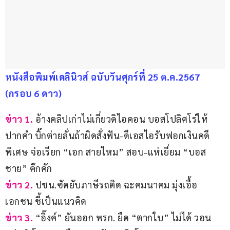
หนังสือพิมพ์เดลินิวส์ ฉบับวันศุกร์ที่ 25 ต.ค.2567 
(กรอบ 6 ดาว)
ข่าว 1.
 อ้างคลิปเก่าไม่เกี่ยวดิไอคอน บอสโปลิศโร่ให้
ปากคำ บิ๊กต่ายลั่นถ้าผิดสั่งฟัน-ดีเอสไอรับฟอกเงินคดี
พิเศษ จ่อเรียก “เอก สายไหม” สอบ-แห่เยี่ยม “บอส
ชาย” คึกคัก
ข่าว 2. 
ปชน.ซัดยับภาษีรถติด ฉะคมนาคม มุ่งเอื้อ
เอกชน ชี้เป็นแนวคิด
ข่าว 3.
 “อิ๊งค์” ยันออก พรก. ยืด “ตากใบ” ไม่ได้ วอน