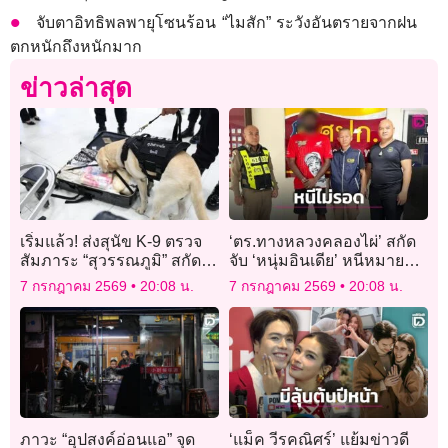
จับตาอิทธิพลพายุโซนร้อน “ไมสัก” ระวังอันตรายจากฝน
ตกหนักถึงหนักมาก
ข่าวล่าสุด
เริ่มแล้ว! ส่งสุนัข K-9 ตรวจ
‘ตร.ทางหลวงคลองไผ่’ สกัด
สัมภาระ “สุวรรณภูมิ” สกัด
จับ ‘หนุ่มอินเดีย’ หนีหมายจับ
ลักลอบขนยาเสพติด
คดีร่วมแก๊งค้าสัตว์ป่าข้าม
7 กรกฎาคม 2569
20:08 น.
7 กรกฎาคม 2569
20:08 น.
ชาติ
ภาวะ “อุปสงค์อ่อนแอ” จุด
‘แม็ค วีรคณิศร์’ แย้มข่าวดี