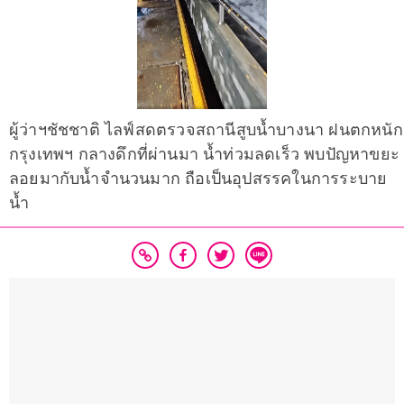
ผู้ว่าฯชัชชาติ ไลฟ์สดตรวจสถานีสูบน้ำบางนา ฝนตกหนัก
กรุงเทพฯ กลางดึกที่ผ่านมา น้ำท่วมลดเร็ว พบปัญหาขยะ
ลอยมากับน้ำจำนวนมาก ถือเป็นอุปสรรคในการระบาย
น้ำ