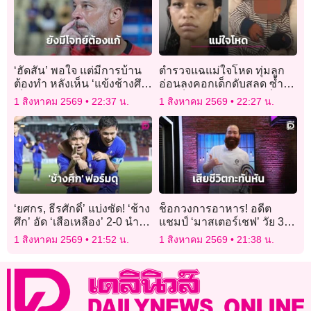
‘ฮัดสัน’ พอใจ แต่มีการบ้าน
ตำรวจแฉแม่ใจโหด ทุ่มลูก
ต้องทำ หลังเห็น ‘แข้งช้างศึก’
อ่อนลงคอกเด็กดับสลด ซ้ำ
เป็นตะคริว
เปิดเว็บโป๊ดูเพลินขณะเด็ก
1 สิงหาคม 2569
22:37 น.
1 สิงหาคม 2569
22:27 น.
สิ้นใจ
‘ยศกร, ธีรศักดิ์’ แบ่งซัด! ‘ช้าง
ช็อกวงการอาหาร! อดีต
ศึก’ อัด ‘เสือเหลือง’ 2-0 นำจ่า
แชมป์ ‘มาสเตอร์เชฟ’ วัย 37
ฝูง ยังไม่เสียประตู
ปี เสียชีวิตกะทันหันในบ้าน
1 สิงหาคม 2569
21:52 น.
1 สิงหาคม 2569
21:38 น.
พัก