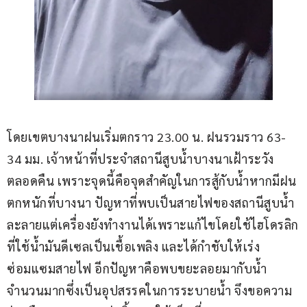
โดยเขตบางนาฝนเริ่มตกราว 23.00 น. ฝนรวมราว 63-
34 มม. เจ้าหน้าที่ประจำสถานีสูบน้ำบางนาเฝ้าระวัง
ตลอดคืน เพราะจุดนี้คือจุดสำคัญในการสู้กับน้ำหากมีฝน
ตกหนักที่บางนา ปัญหาที่พบเป็นสายไฟของสถานีสูบน้ำ
ละลายแต่เครื่องยังทำงานได้เพราะแก้ไขโดยใช้ไฮโดรลิก
ที่ใช้น้ำมันดีเซลเป็นเชื้อเพลิง และได้กำชับให้เร่ง
ซ่อมแซมสายไฟ อีกปัญหาคือพบขยะลอยมากับน้ำ
จำนวนมากซึ่งเป็นอุปสรรคในการระบายน้ำ จึงขอความ