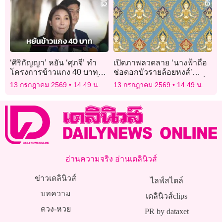
‘ศิริกัญญา’ หยัน ‘ศุภจี’ ทำ
เปิดภาพลวดลาย ‘นางฟ้าถือ
โครงการข้าวแกง 40 บาทแค่
ช่อดอกบัวรายล้อยหงส์’
พีอาร์ ไม่จูงใจ-ช่วยแค่ไม่กี่
ประกอบพระเมรุมาศ ‘สมเด็จ
13 กรกฎาคม 2569
14:49 น.
13 กรกฎาคม 2569
14:49 น.
กลุ่ม
พระพันปีหลวง’
อ่านความจริง อ่านเดลินิวส์
ข่าวเดลินิวส์
ไลฟ์สไตล์
บทความ
เดลินิวส์clips
ดวง-หวย
PR by dataxet