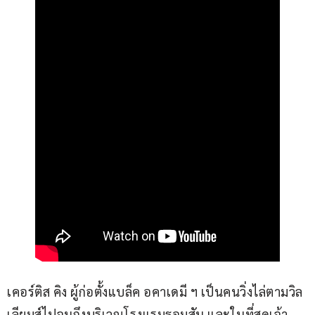
เคอร์ติส คิง ผู้ก่อตั้งแบล็ค อคาเดมี ฯ เป็นคนวิ่งไล่ตามวิล
เลียมส์ไปจนถึงบริเวณโรงแรมธอมสัน และในที่สุดเจ้า