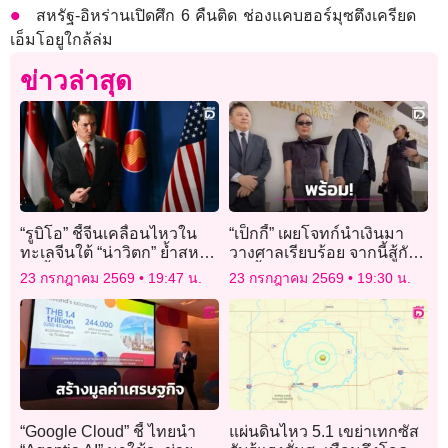
สหรัฐ-อิหร่านเปิดศึก 6 คืนติด ช่องแคบฮอร์มุซตึงเครียด
เอ็มโอยูใกล้ล่ม
ข่าวล่าสุด
“รูบิโอ” ชี้จีนเคลื่อนไหวใน
“เป็กกี้” เผยโจทก์นำเงินมา
ทะเลจีนใต้ “น่าวิตก” ย้ำสหรัฐ
วางศาลเรียบร้อย จากนี้สู้กัน
ไม่ทิ้งฟิลิปปินส์
บนชั้นศาล เอฟซีเชียร์ให้สู้ๆ
23 กรกฎาคม 2569
19:47 น.
23 กรกฎาคม 2569
19:30 น.
อย่าถอย!
“Google Cloud” ชี้ ไทยนำ
แผ่นดินไหว 5.1 เขย่าเทกซัส