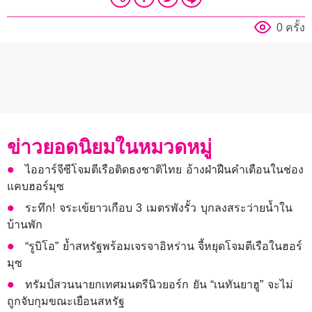
0 ครั้ง
ข่าวยอดนิยมในหมวดหมู่
ไออาร์จีซีโจมตีเรือติดธงชาติไทย อ้างฝ่าฝืนคำเตือนในช่อง
แคบฮอร์มุซ
ระทึก! จระเข้ยาวเกือบ 3 เมตรพังรั้ว บุกลงสระว่ายน้ำใน
บ้านพัก
“รูบิโอ” ย้ำสหรัฐพร้อมเจรจาอิหร่าน จี้หยุดโจมตีเรือในฮอร์
มุซ
ทรัมป์สวนนายกเทศมนตรีนิวยอร์ก ยัน “เนทันยาฮู” จะไม่
ถูกจับกุมขณะเยือนสหรัฐ