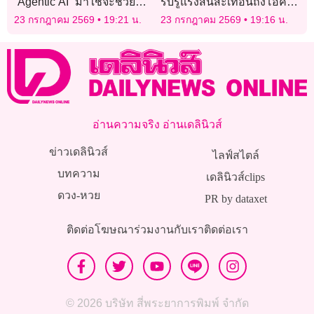
“Agentic AI” มาใช้จะช่วย
รับรู้แรงสั่นสะเทือนถึงโอคลา
สร้าง มูลค่าเศรษฐกิจได้กว่า
โฮมา
23 กรกฎาคม 2569
19:21 น.
23 กรกฎาคม 2569
19:16 น.
1.4 ล้านล้านบาท
อ่านความจริง อ่านเดลินิวส์
ข่าวเดลินิวส์
ไลฟ์สไตล์
บทความ
เดลินิวส์clips
ดวง-หวย
PR by dataxet
ติดต่อโฆษณา
ร่วมงานกับเรา
ติดต่อเรา
© 2026 บริษัท สี่พระยาการพิมพ์ จำกัด