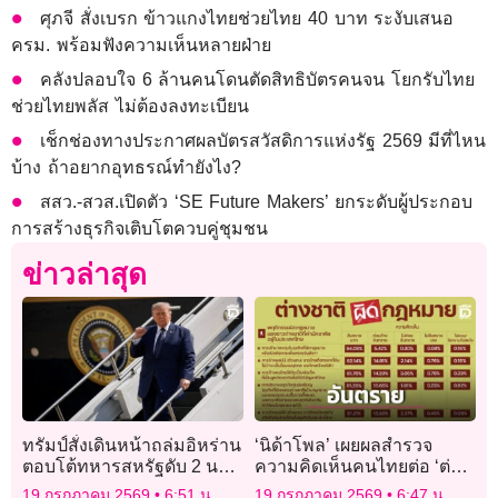
ศุภจี สั่งเบรก ข้าวแกงไทยช่วยไทย 40 บาท ระงับเสนอ
ครม. พร้อมฟังความเห็นหลายฝ่าย
คลังปลอบใจ 6 ล้านคนโดนตัดสิทธิบัตรคนจน โยกรับไทย
ช่วยไทยพลัส ไม่ต้องลงทะเบียน
เช็กช่องทางประกาศผลบัตรสวัสดิการแห่งรัฐ 2569 มีที่ไหน
บ้าง ถ้าอยากอุทธรณ์ทำยังไง?
สสว.-สวส.เปิดตัว ‘SE Future Makers’ ยกระดับผู้ประกอบ
การสร้างธุรกิจเติบโตควบคู่ชุมชน
ข่าวล่าสุด
ทรัมป์สั่งเดินหน้าถล่มอิหร่าน
‘นิด้าโพล’ เผยผลสำรวจ
ตอบโต้ทหารสหรัฐดับ 2 นาย
ความคิดเห็นคนไทยต่อ ‘ต่าง
ในจอร์แดน
ชาติผิดกฎหมาย’
19 กรกฎาคม 2569
6:51 น.
19 กรกฎาคม 2569
6:47 น.