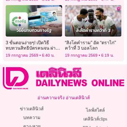
3 ขั้นตอนง่ายๆ! เปิดวิธี
“สิงโตคำราม” อัด “ตราไก่”
ทบทวนสิทธิบัตรคนจน ผ่าน
คว้าที่ 3 บอลโลก
แอป “ทางรัฐ”
19 กรกฎาคม 2569
6:40 น.
19 กรกฎาคม 2569
6:19 น.
อ่านความจริง อ่านเดลินิวส์
ข่าวเดลินิวส์
ไลฟ์สไตล์
บทความ
เดลินิวส์clips
ดวง-หวย